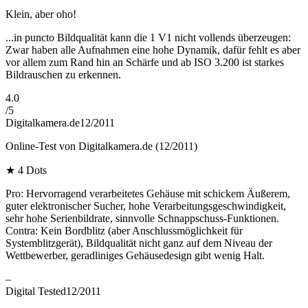
Klein, aber oho!
...in puncto Bildqualität kann die 1 V1 nicht vollends überzeugen:
Zwar haben alle Aufnahmen eine hohe Dynamik, dafür fehlt es aber
vor allem zum Rand hin an Schärfe und ab ISO 3.200 ist starkes
Bildrauschen zu erkennen.
4.0
/
5
Digitalkamera.de
12/2011
Online-Test von Digitalkamera.de (12/2011)
★
4 Dots
Pro: Hervorragend verarbeitetes Gehäuse mit schickem Äußerem,
guter elektronischer Sucher, hohe Verarbeitungsgeschwindigkeit,
sehr hohe Serienbildrate, sinnvolle Schnappschuss-Funktionen.
Contra: Kein Bordblitz (aber Anschlussmöglichkeit für
Systemblitzgerät), Bildqualität nicht ganz auf dem Niveau der
Wettbewerber, geradliniges Gehäusedesign gibt wenig Halt.
–
Digital Tested
12/2011