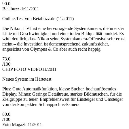
90.0
Betabuzz.de
11/2011
Online-Test von Betabuzz.de (11/2011)
Die Nikon 1 V1 ist eine hervorragende Systemkamera, die in erster
Linie mit Geschwindigkeit und einer tollen Bildqualität punktet. Es
wird deutlich, dass Nikon seine Systemkamera-Offensive sehr ernst
meint – die Investition ist dementsprechend zukunftssicher,
angesichts von Olympus & Co aber auch recht happig.
73.0
/
100
CHIP FOTO VIDEO
11/2011
Neues System im Härtetest
Plus: Gute Automatikfunktion, klasse Sucher, hochauflösendes
Display. Minus: Geringe Detailtreue, starkes Bildrauschen, für die
Zielgruppe zu teuer. Empfehlenswert für Einsteiger und Umsteiger
von der kompakten Schnappschusskamera.
80.0
/
100
Foto Magazin
11/2011