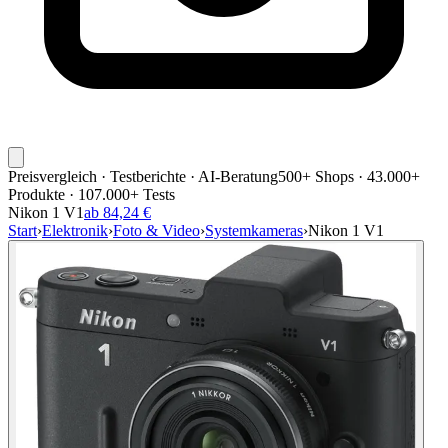
Preisvergleich · Testberichte · AI-Beratung
500+ Shops · 43.000+
Produkte · 107.000+ Tests
Nikon 1 V1
ab 84,24 €
Start
›
Elektronik
›
Foto & Video
›
Systemkameras
›
Nikon 1 V1