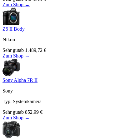
Zum Shop →
Z5 II Body
Nikon
Sehr gut
ab
1.489,72
€
Zum Shop →
Sony Alpha 7R II
Sony
Typ
:
Systemkamera
Sehr gut
ab
852,99
€
Zum Shop →