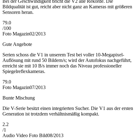
Bei der Geschwindigkeit bricht die V2 alle Rekorde. Die
Bildqualität ist gut, reicht aber nicht ganz an Kameras mit größeren
Sensoren heran.
79.0
/
100
Foto Magazin
02/2013
Gute Angebote
Serien schoss die V1 in unserem Test bei voller 10-Megapixel-
Auflösung mit rund 50 Bildern/s; wird der Autofokus nachgeführt,
erreicht sie mit 10 B/s immer noch das Niveau professioneller
Spiegelreflexkameras.
79.0
Foto Magazin
07/2013
Bunte Mischung
Die V-Serie besitzt einen integrierten Sucher. Die V1 aus der ersten
Generation ist trotzdem verhältnismäßig kompakt.
2.2
/
1
Audio Video Foto Bild
08/2013