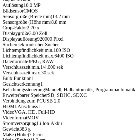
Auflösung
10.0
MP
Bildsensor
CMOS
Sensorgröße (Breite mm)
13.2
mm
Sensorgröße (Höhe mm)
8.8
mm
Crop-Faktor
2.70
x
Displaygröße
3.00
Zoll
Displayauflösung
920000
Pixel
Sucher
elektronischer Sucher
Lichtempfindlichkeit min.
100
ISO
Lichtempfindlichkeit max.
6400
ISO
Dateiformate
JPEG, RAW
Verschlusszeit min.
1/4.000
sek
Verschlusszeit max.
30
sek
Bulb-Funktion
1
Gesichtserkennung
1
Belichtungssteuerung
Manuell, Halbautomatik, Programmautomatik
Erweiterbarer Speicher
SD, SDHC, SDXC
Verbindung zum PC
USB 2.0
HDMI-Anschluss
1
Video
VGA, HD, Full-HD
Videoformat
MOV
Stromversorgung
Li-Ion-Akku
Gewicht
383
g
Maße (Höhe)
7.6
cm