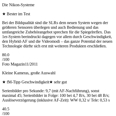
Die Nikon-Systeme
★
Bester im Test
Bei der Bildqualität sind die SLRs dem neuen System wegen der
größeren Sensoren überlegen und auch Bedienung und das
umfangreiche Zubehörangebot sprechen für die Spiegelreflex. Das
1er-System beeindruckt dagegen vor allem durch Geschwindigkeit,
den Hybrid-AF und die Videomodi – das ganze Potential der neuen
Technologie dürfte sich erst mit weiteren Produkten erschließen.
80.0
/
100
Foto Magazin
11/2011
Kleine Kameras, große Auswahl
★
fM-Tipp Geschwindigkeit
★
sehr gut
Serienbilder pro Sekunde: 9,7 (mit AF-Nachführung), sonst
maximal 45; Serienbilder in Folge: 100 bei 4,7 B/s, 30 bei 48 B/s;
Auslöseverzögerung (inklusive AF-Zeit): WW 0,32 s/ Tele: 0,53 s
40.5
/
100