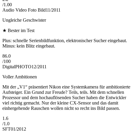
/
1.00
Audio Video Foto Bild
11/2011
Ungleiche Geschwister
★
Bester im Test
Plus: schnelle Serienbildfunktion, elektronischer Sucher eingebaut.
Minus: kein Blitz eingebaut.
86.0
/
100
DigitalPHOTO
12/2011
Voller Ambitionen
Mit der „V1“ präsentiert Nikon eine Systemkamera für ambitionierte
Aufsteiger. Ein Grund zur Freude? Teils, teils. Mit dem schnellen
Prozessor und dem hochauflösenden Sucher haben die Entwickler
viel richtig gemacht. Nur der kleine CX-Sensor und das damit
einhergehende Rauschen wollen nicht so recht ins Bild passen.
1.6
/
1.0
SFT
01/2012