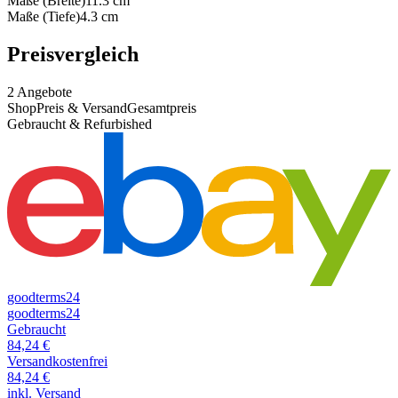
Maße (Breite)
11.3
cm
Maße (Tiefe)
4.3
cm
Preisvergleich
2
Angebote
Shop
Preis & Versand
Gesamtpreis
Gebraucht & Refurbished
goodterms24
goodterms24
Gebraucht
84,24
€
Versandkostenfrei
84,24
€
inkl. Versand