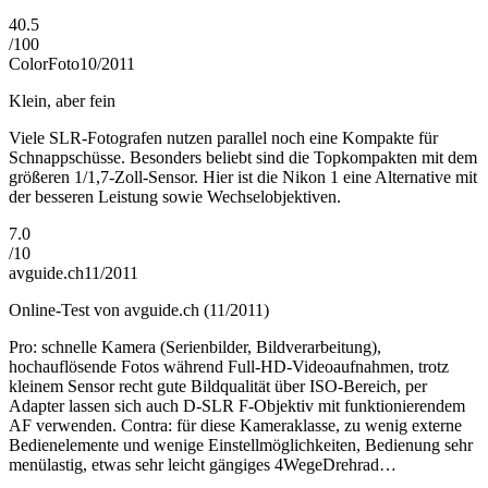
40.5
/
100
ColorFoto
10/2011
Klein, aber fein
Viele SLR-Fotografen nutzen parallel noch eine Kompakte für
Schnappschüsse. Besonders beliebt sind die Topkompakten mit dem
größeren 1/1,7-Zoll-Sensor. Hier ist die Nikon 1 eine Alternative mit
der besseren Leistung sowie Wechselobjektiven.
7.0
/
10
avguide.ch
11/2011
Online-Test von avguide.ch (11/2011)
Pro: schnelle Kamera (Serienbilder, Bildverarbeitung),
hochauflösende Fotos während Full-HD-Videoaufnahmen, trotz
kleinem Sensor recht gute Bildqualität über ISO-Bereich, per
Adapter lassen sich auch D-SLR F-Objektiv mit funktionierendem
AF verwenden. Contra: für diese Kameraklasse, zu wenig externe
Bedienelemente und wenige Einstellmöglichkeiten, Bedienung sehr
menülastig, etwas sehr leicht gängiges 4WegeDrehrad…