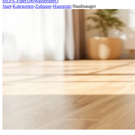
HEPA-Filter
106
Wasserfilter
3
Start
›
Kategorien
›
Zuhause
›
Hausputz
›
Staubsauger