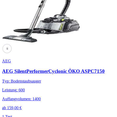
77
AEG
AEG SilentPerformerCyclonic ÖKO ASPC7150
Typ
:
Bodenstaubsauger
Leistung
:
600
Auffangvolumen
:
1400
ab
159,00
€
1 Test