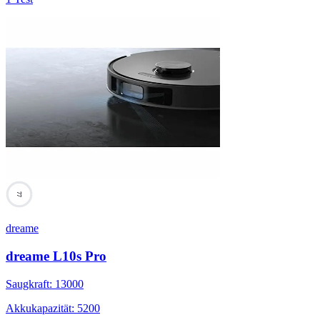
77
dreame
dreame L10s Pro
Saugkraft
:
13000
Akkukapazität
:
5200