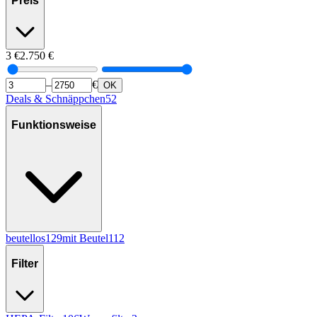
Preis
3
€
2.750
€
–
€
OK
Deals & Schnäppchen
52
Funktionsweise
beutellos
129
mit Beutel
112
Filter