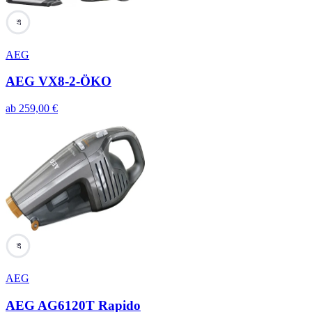
97
AEG
AEG VX8-2-ÖKO
ab
259,00
€
97
AEG
AEG AG6120T Rapido