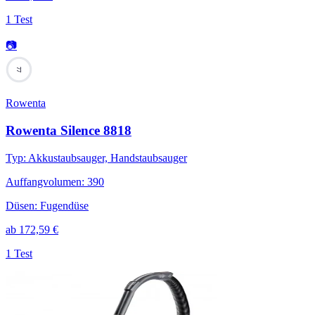
1 Test
📷
77
Rowenta
Rowenta Silence 8818
Typ
:
Akkustaubsauger, Handstaubsauger
Auffangvolumen
:
390
Düsen
:
Fugendüse
ab
172,59
€
1 Test