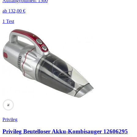
Auffangvolumen
:
1500
ab
132,00
€
1 Test
76
Privileg
Privileg Beutelloser Akku-Kombisauger 12606295