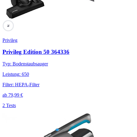
76
Privileg
Privileg Edition 50 364336
Typ
:
Bodenstaubsauger
Leistung
:
650
Filter
:
HEPA-Filter
ab
79,99
€
2 Tests