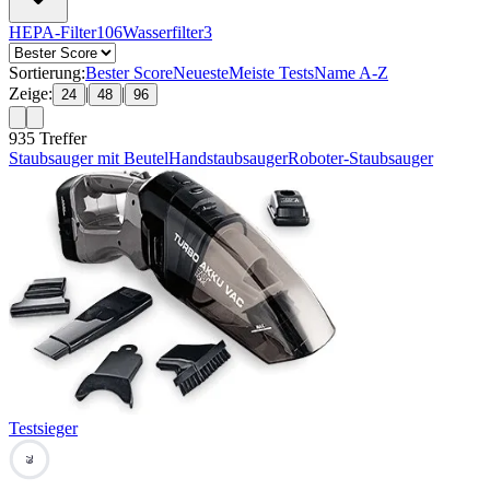
HEPA-Filter
106
Wasserfilter
3
Sortierung:
Bester Score
Neueste
Meiste Tests
Name A-Z
Zeige:
|
|
24
48
96
935
Treffer
Staubsauger mit Beutel
Handstaubsauger
Roboter-Staubsauger
Testsieger
79