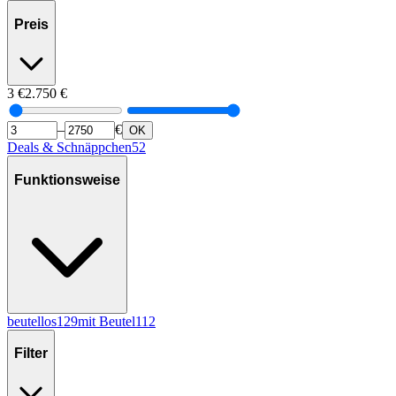
Preis
3
€
2.750
€
–
€
OK
Deals & Schnäppchen
52
Funktionsweise
beutellos
129
mit Beutel
112
Filter