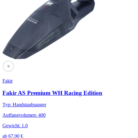
77
Fakir
Fakir AS Premium WH Racing Edition
Typ
:
Handstaubsauger
Auffangvolumen
:
400
Gewicht
:
1.0
ab
67,90
€