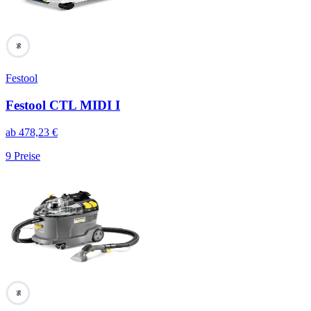
96
Festool
Festool CTL MIDI I
ab
478,23
€
9
Preise
96