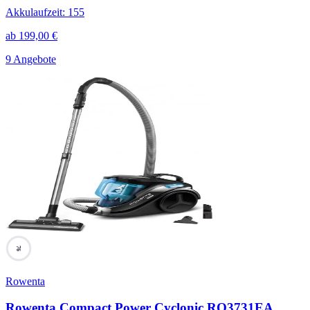
Akkulaufzeit
:
155
ab
199,00
€
9 Angebote
76
Rowenta
Rowenta Compact Power Cyclonic RO3731EA