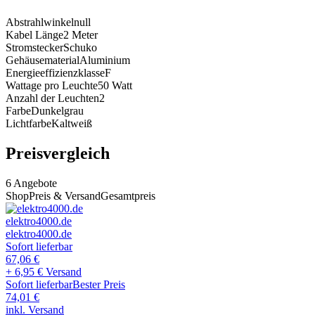
Abstrahlwinkel
null
Kabel Länge
2
Meter
Stromstecker
Schuko
Gehäusematerial
Aluminium
Energieeffizienzklasse
F
Wattage pro Leuchte
50
Watt
Anzahl der Leuchten
2
Farbe
Dunkelgrau
Lichtfarbe
Kaltweiß
Preisvergleich
6
Angebote
Shop
Preis & Versand
Gesamtpreis
elektro4000.de
elektro4000.de
Sofort lieferbar
67,06
€
+ 6,95 € Versand
Sofort lieferbar
Bester Preis
74,01
€
inkl. Versand