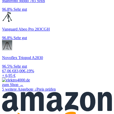
Manfrotto Modo 785 SHB
96.8%
Sehr gut
Vanguard Abeo Pro 283CGH
96.8%
Sehr gut
Novoflex Triopod A2830
96.5%
Sehr gut
67,06
€
83,00
€
-
19
%
+ 6,95 €
zum Shop →
5
weitere Angebote ↓
Preis prüfen