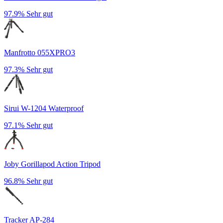
97.9%
Sehr gut
Manfrotto 055XPRO3
97.3%
Sehr gut
Sirui W-1204 Waterproof
97.1%
Sehr gut
Joby Gorillapod Action Tripod
96.8%
Sehr gut
Tracker AP-284