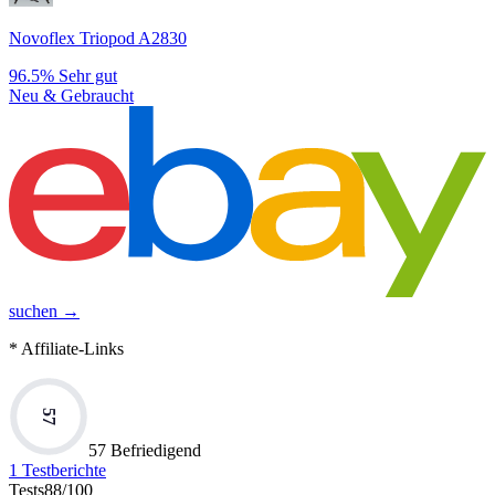
Novoflex Triopod A2830
96.5%
Sehr gut
Neu & Gebraucht
suchen →
* Affiliate-Links
57
57 Befriedigend
1
Testberichte
Tests
88
/100