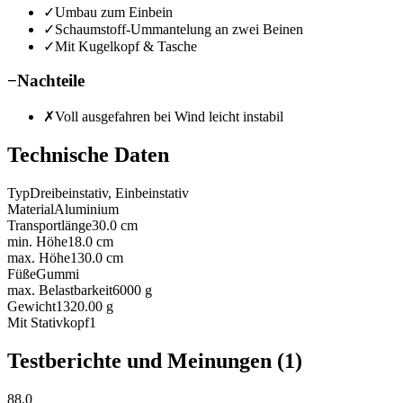
✓
Umbau zum Einbein
✓
Schaumstoff-Ummantelung an zwei Beinen
✓
Mit Kugelkopf & Tasche
−
Nachteile
✗
Voll ausgefahren bei Wind leicht instabil
Technische Daten
Typ
Dreibeinstativ, Einbeinstativ
Material
Aluminium
Transportlänge
30.0
cm
min. Höhe
18.0
cm
max. Höhe
130.0
cm
Füße
Gummi
max. Belastbarkeit
6000
g
Gewicht
1320.00
g
Mit Stativkopf
1
Testberichte und Meinungen
(1)
88.0