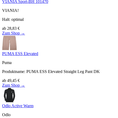
VIANIA Sport-BH 101470
VIANIA!
Halt
:
optimal
ab
28,83
€
Zum Shop →
PUMA ESS Elevated
Puma
Produktname
:
PUMA ESS Elevated Straight Leg Pant DK
ab
49,45
€
Zum Shop →
Odlo Active Warm
Odlo