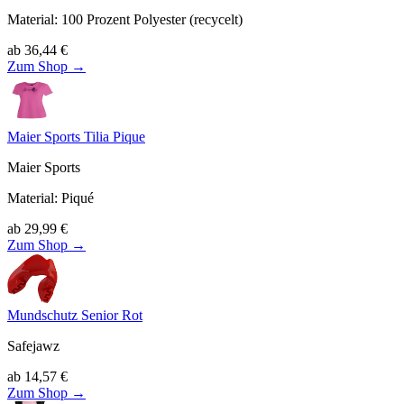
Material
:
100
Prozent Polyester (recycelt)
ab
36,44
€
Zum Shop →
Maier Sports Tilia Pique
Maier Sports
Material
:
Piqué
ab
29,99
€
Zum Shop →
Mundschutz Senior Rot
Safejawz
ab
14,57
€
Zum Shop →