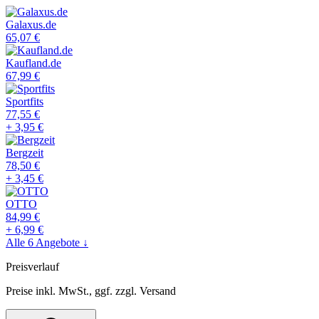
Galaxus.de
65,07
€
Kaufland.de
67,99
€
Sportfits
77,55
€
+
3,95
€
Bergzeit
78,50
€
+
3,45
€
OTTO
84,99
€
+
6,99
€
Alle
6
Angebote ↓
Preisverlauf
Preise inkl. MwSt., ggf. zzgl. Versand