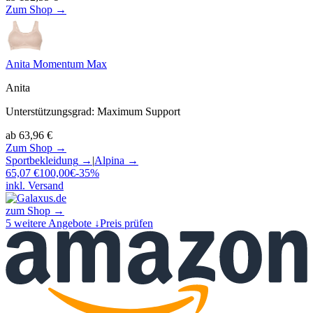
Zum Shop →
Anita Momentum Max
Anita
Unterstützungsgrad
:
Maximum Support
ab
63,96
€
Zum Shop →
Sportbekleidung
→
|
Alpina
→
65,07
€
100,00
€
-
35
%
inkl. Versand
zum Shop →
5
weitere Angebote ↓
Preis prüfen