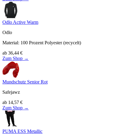
Odlo Active Warm
Odlo
Material
:
100
Prozent Polyester (recycelt)
ab
36,44
€
Zum Shop →
Mundschutz Senior Rot
Safejawz
ab
14,57
€
Zum Shop →
PUMA ESS Metallic