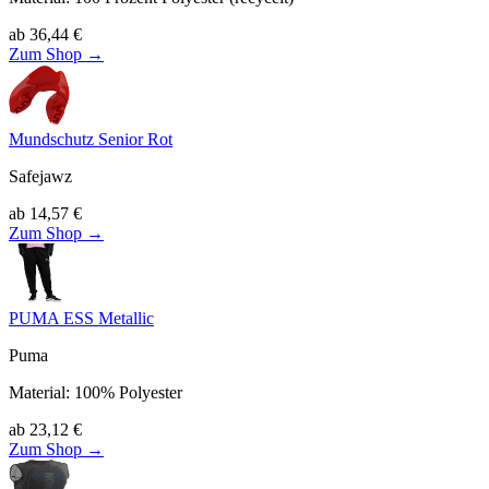
ab
36,44
€
Zum Shop →
Mundschutz Senior Rot
Safejawz
ab
14,57
€
Zum Shop →
PUMA ESS Metallic
Puma
Material
:
100% Polyester
ab
23,12
€
Zum Shop →