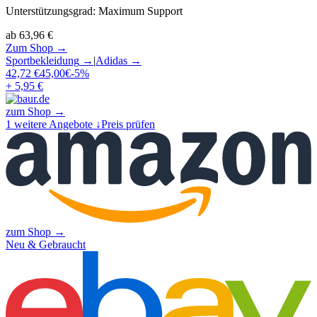
Unterstützungsgrad
:
Maximum Support
ab
63,96
€
Zum Shop →
Sportbekleidung
→
|
Adidas
→
42,72
€
45,00
€
-
5
%
+ 5,95 €
zum Shop →
1
weitere Angebote ↓
Preis prüfen
zum Shop →
Neu & Gebraucht