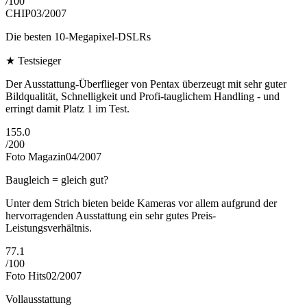
/
100
CHIP
03/2007
Die besten 10-Megapixel-DSLRs
★
Testsieger
Der Ausstattung-Überflieger von Pentax überzeugt mit sehr guter
Bildqualität, Schnelligkeit und Profi-tauglichem Handling - und
erringt damit Platz 1 im Test.
155.0
/
200
Foto Magazin
04/2007
Baugleich = gleich gut?
Unter dem Strich bieten beide Kameras vor allem aufgrund der
hervorragenden Ausstattung ein sehr gutes Preis-
Leistungsverhältnis.
77.1
/
100
Foto Hits
02/2007
Vollausstattung