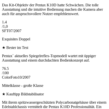
Das Kit-Objektiv der Pentax K10D hatte Schwächen. Die tolle
Ausstattung und die intuitive Bedienung machen die Kamera aber
auch für anspruchsvollere Nutzer empfehlenswert.
1.4
/
1,0
SFT
07/2007
Exquisites Doppel
★
Bester im Test
Pentax` aktuelles Spiegelreflex-Topmodell wartet mit üppiger
Ausstattung und einem durchdachten Bedienkonzept auf.
76.5
/
100
ColorFoto
10/2007
Mittelklasse - große Klasse
★
Kauftipp Bildstabilisator
Mit ihrem spritzwassergeschützten Polycarbonatgehäuse über einem
Edelstahlchassis vermittelt die Pentax K10D Professionalität. Ein