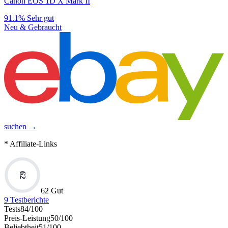
Canon EOS 1D X Mark II
91.1%
Sehr gut
Neu & Gebraucht
suchen →
* Affiliate-Links
62
62 Gut
9
Testberichte
Tests
84
/100
Preis-Leistung
50
/100
Beliebtheit
51
/100