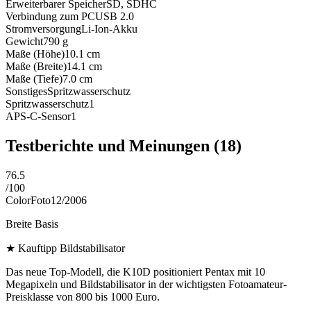
Erweiterbarer Speicher
SD, SDHC
Verbindung zum PC
USB 2.0
Stromversorgung
Li-Ion-Akku
Gewicht
790
g
Maße (Höhe)
10.1
cm
Maße (Breite)
14.1
cm
Maße (Tiefe)
7.0
cm
Sonstiges
Spritzwasserschutz
Spritzwasserschutz
1
APS-C-Sensor
1
Testberichte und Meinungen
(18)
76.5
/
100
ColorFoto
12/2006
Breite Basis
★
Kauftipp Bildstabilisator
Das neue Top-Modell, die K10D positioniert Pentax mit 10
Megapixeln und Bildstabilisator in der wichtigsten Fotoamateur-
Preisklasse von 800 bis 1000 Euro.