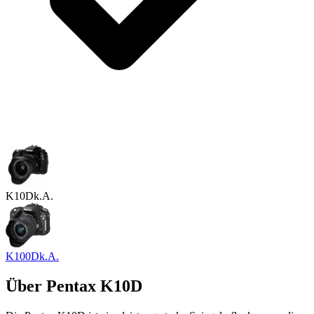
K10D
k.A.
K100D
k.A.
Über
Pentax K10D