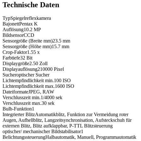
Technische Daten
Typ
Spiegelreflexkamera
Bajonett
Pentax K
Auflösung
10.2
MP
Bildsensor
CCD
Sensorgröße (Breite mm)
23.5
mm
Sensorgröße (Höhe mm)
15.7
mm
Crop-Faktor
1.55
x
Farbtiefe
32
Bit
Displaygröße
2.50
Zoll
Displayauflösung
210000
Pixel
Sucher
optischer Sucher
Lichtempfindlichkeit min.
100
ISO
Lichtempfindlichkeit max.
1600
ISO
Dateiformate
JPEG, RAW
Verschlusszeit min.
1/4000
sek
Verschlusszeit max.
30
sek
Bulb-Funktion
1
Integrierter Blitz
Automatikblitz, Funktion zur Vermeidung roter
Augen, Aufhellblitz, Langzeitsynchronisation, Aufsteckschuh für
externen Blitz, Blitz aufklappbar, P-TTL Blitzsteuerung
optischer/ mechanischer Bildstabilisator
1
Belichtungssteuerung
Halbautomatik, Manuell, Programmautomatik