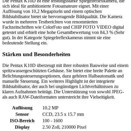
Die Pentax K10D ist eine leistungsstarke Spiegelreflexkamera, die
sich ideal für ambitionierte Fotoamateure eignet. Mit einer
Auflösung von 10,2 Megapixeln und einem optischen
Bildstabilisator bietet sie hervorragende Bildqualität. Die Kamera
wurde in mehreren Testberichten von renommierten
Fachzeitschriften wie ColorFoto und CHIP FOTO VIDEO digital
getestet und erhielt eine hohe Gesamtbewertung von 84,3 % (Sehr
gut). In der Kategorie Spiegelreflexkameras nimmt sie eine
bedeutende Stellung ein.
Stärken und Besonderheiten
Die Pentax K10D überzeugt mit ihrer robusten Bauweise und einem
spritzwassergeschützten Gehäuse. Sie bietet eine breite Palette an
Belichtungssteuerungsoptionen, dazu gehören Halbautomatik und
manuelle Steuerung. Ein weiteres Highlight ist der integrierte
Bildstabilisator, der auch bei ungünstigen Lichtverhältnissen zu
klaren Aufnahmen beiträgt. Die Unterstützung von sowohl JPEG-
als auch RAW-Dateiformaten unterstreicht ihre Vielseitigkeit.
Auflösung
10.2 MP
Sensor
CCD, 23.5 x 15.7 mm
ISO-Bereich
100 - 1600
Display
2.50 Zoll, 210000 Pixel