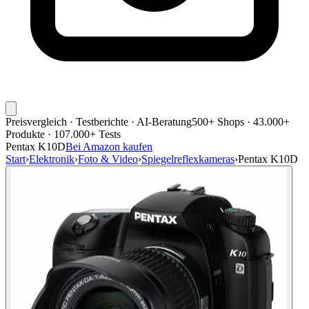
Preisvergleich · Testberichte · AI-Beratung
500+ Shops · 43.000+
Produkte · 107.000+ Tests
Pentax K10D
Bei Amazon kaufen
Start
›
Elektronik
›
Foto & Video
›
Spiegelreflexkameras
›
Pentax K10D