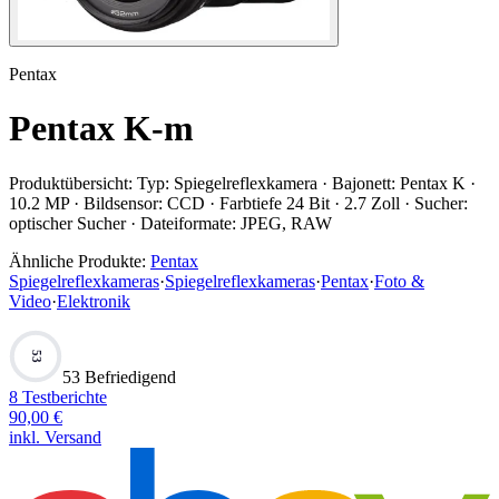
Pentax
Pentax K-m
Produktübersicht:
Typ: Spiegelreflexkamera · Bajonett: Pentax K ·
10.2 MP · Bildsensor: CCD · Farbtiefe 24 Bit · 2.7 Zoll · Sucher:
optischer Sucher · Dateiformate: JPEG, RAW
Ähnliche Produkte:
Pentax
Spiegelreflexkameras
·
Spiegelreflexkameras
·
Pentax
·
Foto &
Video
·
Elektronik
53
53 Befriedigend
8
Testberichte
90,00
€
inkl. Versand