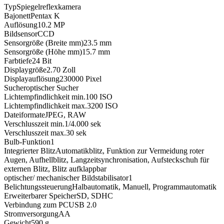
Typ
Spiegelreflexkamera
Bajonett
Pentax K
Auflösung
10.2
MP
Bildsensor
CCD
Sensorgröße (Breite mm)
23.5
mm
Sensorgröße (Höhe mm)
15.7
mm
Farbtiefe
24
Bit
Displaygröße
2.70
Zoll
Displayauflösung
230000
Pixel
Sucher
optischer Sucher
Lichtempfindlichkeit min.
100
ISO
Lichtempfindlichkeit max.
3200
ISO
Dateiformate
JPEG, RAW
Verschlusszeit min.
1/4.000
sek
Verschlusszeit max.
30
sek
Bulb-Funktion
1
Integrierter Blitz
Automatikblitz, Funktion zur Vermeidung roter
Augen, Aufhellblitz, Langzeitsynchronisation, Aufsteckschuh für
externen Blitz, Blitz aufklappbar
optischer/ mechanischer Bildstabilisator
1
Belichtungssteuerung
Halbautomatik, Manuell, Programmautomatik
Erweiterbarer Speicher
SD, SDHC
Verbindung zum PC
USB 2.0
Stromversorgung
AA
Gewicht
590
g