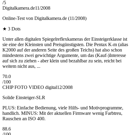
/
5
Digitalkamera.de
11/2008
Online-Test von Digitalkamera.de (11/2008)
★
3 Dots
Unter allen digitalen Spiegelreflexkameras der Einsteigerklasse ist
sie eine der Kleinsten und Preisgünstigsten. Die Pentax K-m (alias
K2000 auf der anderen Seite des großen Teichs) hat also schon
mindestens zwei gewichtige Argumente, um das (Kauf-)Interesse
auf sich zu ziehen - aber klein und bezahlbar zu sein, reicht bei
weitem nicht aus, ...
70.0
/
100
CHIP FOTO VIDEO digital
12/2008
Solide Einsteiger-SLR
PLUS: Einfache Bedienung, viele Hilfs- und Motivprogramme,
handlich. MINUS: Mit der aktuellen Firmware wenig Farbtreu,
Rauschen an ISO 400.
88.6
/
100