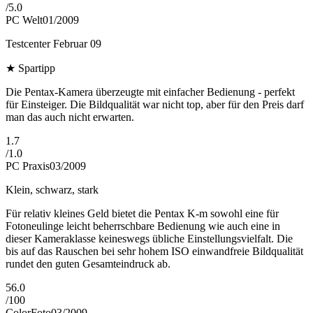
/
5.0
PC Welt
01/2009
Testcenter Februar 09
★
Spartipp
Die Pentax-Kamera überzeugte mit einfacher Bedienung - perfekt
für Einsteiger. Die Bildqualität war nicht top, aber für den Preis darf
man das auch nicht erwarten.
1.7
/
1.0
PC Praxis
03/2009
Klein, schwarz, stark
Für relativ kleines Geld bietet die Pentax K-m sowohl eine für
Fotoneulinge leicht beherrschbare Bedienung wie auch eine in
dieser Kameraklasse keineswegs übliche Einstellungsvielfalt. Die
bis auf das Rauschen bei sehr hohem ISO einwandfreie Bildqualität
rundet den guten Gesamteindruck ab.
56.0
/
100
ColorFoto
03/2009