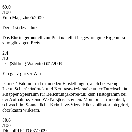
69.0
/
100
Foto Magazin
05/2009
Der Test des Jahres
Das Einsteigermodell von Pentax liefert insgesamt gute Ergebnisse
zum günstigen Preis.
2.4
/
1.0
test (Stiftung Warentest)
05/2009
Ein ganz großer Wurf
"Gutes" Bild nur mit manuellen Einstellungen, auch bei wenig
Licht. Schärfeeindruck und Kontrastwiedergabe unter Durchschnitt.
Knapper Spielraum für Belichtungskorrektur, kein Histogramm bei
der Aufnahme, keine Weißabgleichsreihen. Monitor starr montiert,
schwach im Sonnenlicht. Kein Live-View. Bildstabilisator integriert,
aber kaum wirksam.
88.6
/
100
DigitalPHOTO
07/2009