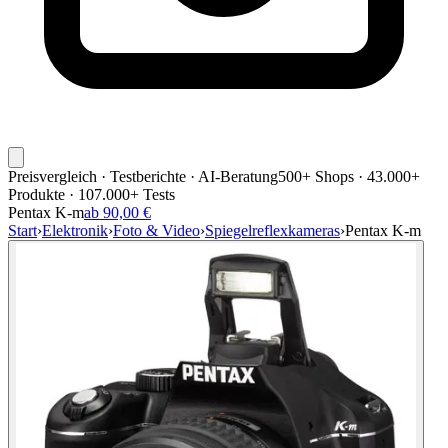
Preisvergleich · Testberichte · AI-Beratung
500+ Shops · 43.000+
Produkte · 107.000+ Tests
Pentax K-m
ab 90,00 €
Start
›
Elektronik
›
Foto & Video
›
Spiegelreflexkameras
›
Pentax K-m