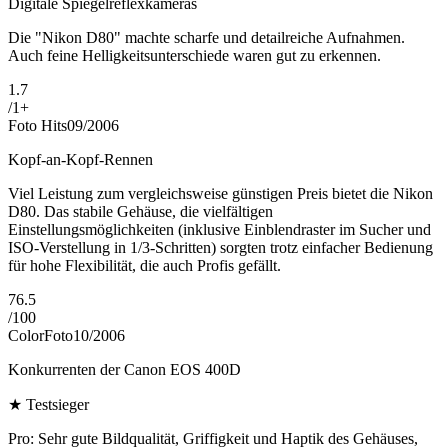
Digitale Spiegelreflexkameras
Die "Nikon D80" machte scharfe und detailreiche Aufnahmen.
Auch feine Helligkeitsunterschiede waren gut zu erkennen.
1.7
/
1+
Foto Hits
09/2006
Kopf-an-Kopf-Rennen
Viel Leistung zum vergleichsweise günstigen Preis bietet die Nikon
D80. Das stabile Gehäuse, die vielfältigen
Einstellungsmöglichkeiten (inklusive Einblendraster im Sucher und
ISO-Verstellung in 1/3-Schritten) sorgten trotz einfacher Bedienung
für hohe Flexibilität, die auch Profis gefällt.
76.5
/
100
ColorFoto
10/2006
Konkurrenten der Canon EOS 400D
★
Testsieger
Pro: Sehr gute Bildqualität, Griffigkeit und Haptik des Gehäuses,