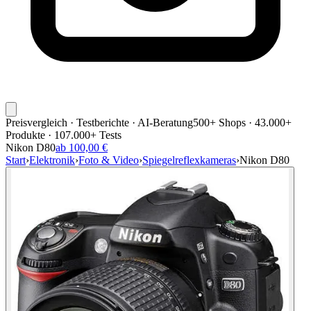
Preisvergleich · Testberichte · AI-Beratung
500+ Shops · 43.000+
Produkte · 107.000+ Tests
Nikon D80
ab 100,00 €
Start
›
Elektronik
›
Foto & Video
›
Spiegelreflexkameras
›
Nikon D80