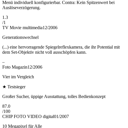
Menü individuell konfigurierbar. Contra: Kein Spitzenwert bei
Auslöseverzögerung.
1.3
/
1
TV Movie multimedia
12/2006
Generationswechsel
(...) eine hervorragende Spiegelreflexkamera, die ihr Potential mit
dem Set-Objektiv nicht voll ausschöpfen kann.
–
Foto Magazin
12/2006
Vier im Vergleich
★
Testsieger
Großer Sucher, üppige Ausstattung, tolles Bedienkonzept
87.0
/
100
CHIP FOTO VIDEO digital
01/2007
10 Megapixel für Alle