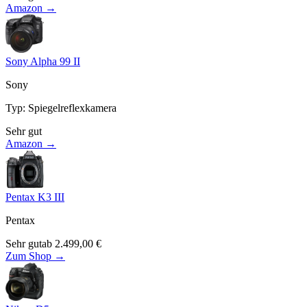
Amazon →
Sony Alpha 99 II
Sony
Typ
:
Spiegelreflexkamera
Sehr gut
Amazon →
Pentax K3 III
Pentax
Sehr gut
ab
2.499,00
€
Zum Shop →