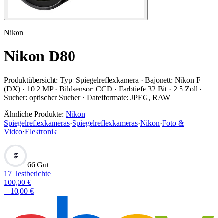
Nikon
Nikon D80
Produktübersicht:
Typ: Spiegelreflexkamera · Bajonett: Nikon F
(DX) · 10.2 MP · Bildsensor: CCD · Farbtiefe 32 Bit · 2.5 Zoll ·
Sucher: optischer Sucher · Dateiformate: JPEG, RAW
Ähnliche Produkte:
Nikon
Spiegelreflexkameras
·
Spiegelreflexkameras
·
Nikon
·
Foto &
Video
·
Elektronik
66
66 Gut
17
Testberichte
100,00
€
+ 10,00 €