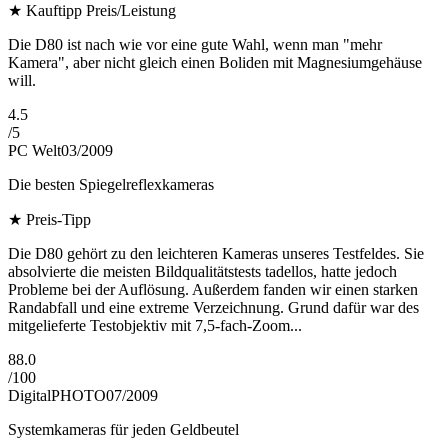
★
Kauftipp Preis/Leistung
Die D80 ist nach wie vor eine gute Wahl, wenn man "mehr
Kamera", aber nicht gleich einen Boliden mit Magnesiumgehäuse
will.
4.5
/
5
PC Welt
03/2009
Die besten Spiegelreflexkameras
★
Preis-Tipp
Die D80 gehört zu den leichteren Kameras unseres Testfeldes. Sie
absolvierte die meisten Bildqualitätstests tadellos, hatte jedoch
Probleme bei der Auflösung. Außerdem fanden wir einen starken
Randabfall und eine extreme Verzeichnung. Grund dafür war des
mitgelieferte Testobjektiv mit 7,5-fach-Zoom...
88.0
/
100
DigitalPHOTO
07/2009
Systemkameras für jeden Geldbeutel