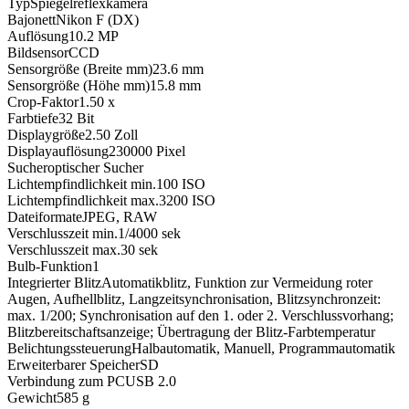
Typ
Spiegelreflexkamera
Bajonett
Nikon F (DX)
Auflösung
10.2
MP
Bildsensor
CCD
Sensorgröße (Breite mm)
23.6
mm
Sensorgröße (Höhe mm)
15.8
mm
Crop-Faktor
1.50
x
Farbtiefe
32
Bit
Displaygröße
2.50
Zoll
Displayauflösung
230000
Pixel
Sucher
optischer Sucher
Lichtempfindlichkeit min.
100
ISO
Lichtempfindlichkeit max.
3200
ISO
Dateiformate
JPEG, RAW
Verschlusszeit min.
1/4000
sek
Verschlusszeit max.
30
sek
Bulb-Funktion
1
Integrierter Blitz
Automatikblitz, Funktion zur Vermeidung roter
Augen, Aufhellblitz, Langzeitsynchronisation, Blitzsynchronzeit:
max. 1/200; Synchronisation auf den 1. oder 2. Verschlussvorhang;
Blitzbereitschaftsanzeige; Übertragung der Blitz-Farbtemperatur
Belichtungssteuerung
Halbautomatik, Manuell, Programmautomatik
Erweiterbarer Speicher
SD
Verbindung zum PC
USB 2.0
Gewicht
585
g