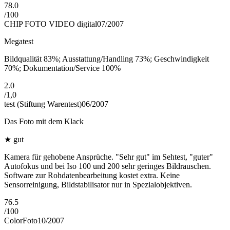
78.0
/
100
CHIP FOTO VIDEO digital
07/2007
Megatest
Bildqualität 83%; Ausstattung/Handling 73%; Geschwindigkeit
70%; Dokumentation/Service 100%
2.0
/
1,0
test (Stiftung Warentest)
06/2007
Das Foto mit dem Klack
★
gut
Kamera für gehobene Ansprüche. "Sehr gut" im Sehtest, "guter"
Autofokus und bei Iso 100 und 200 sehr geringes Bildrauschen.
Software zur Rohdatenbearbeitung kostet extra. Keine
Sensorreinigung, Bildstabilisator nur in Spezialobjektiven.
76.5
/
100
ColorFoto
10/2007