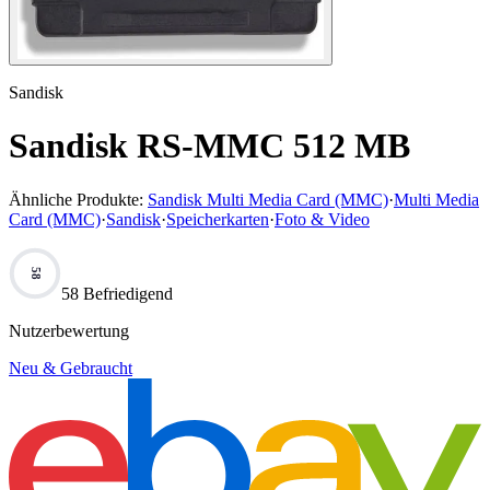
Sandisk
Sandisk RS-MMC 512 MB
Ähnliche Produkte:
Sandisk Multi Media Card (MMC)
·
Multi Media
Card (MMC)
·
Sandisk
·
Speicherkarten
·
Foto & Video
58
58 Befriedigend
Nutzerbewertung
Neu & Gebraucht