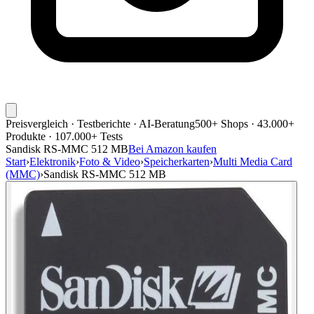
Preisvergleich · Testberichte · AI-Beratung
500+ Shops · 43.000+
Produkte · 107.000+ Tests
Sandisk RS-MMC 512 MB
Bei Amazon kaufen
Start
›
Elektronik
›
Foto & Video
›
Speicherkarten
›
Multi Media Card
(MMC)
›
Sandisk RS-MMC 512 MB