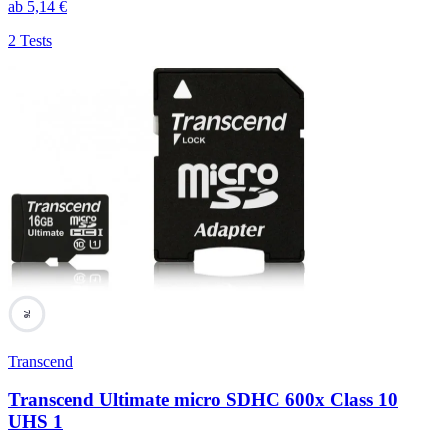
ab
5,14
€
2 Tests
76
Transcend
Transcend Ultimate micro SDHC 600x Class 10
UHS 1