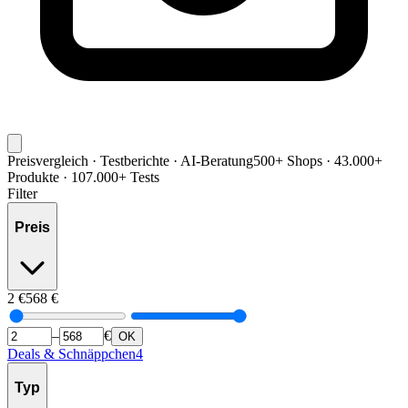
Preisvergleich · Testberichte · AI-Beratung
500+ Shops · 43.000+
Produkte · 107.000+ Tests
Filter
Preis
2
€
568
€
–
€
OK
Deals & Schnäppchen
4
Typ