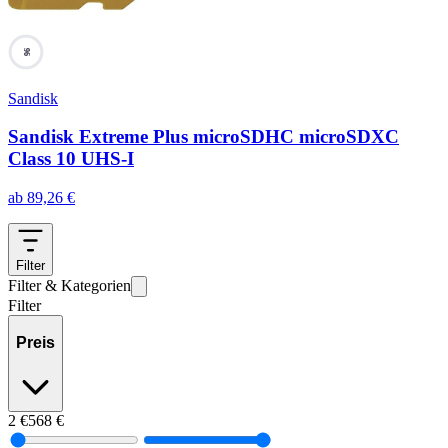
96
Sandisk
Sandisk Extreme Plus microSDHC microSDXC
Class 10 UHS-I
ab
89,26
€
Filter
Filter & Kategorien
Filter
Preis
2
€
568
€