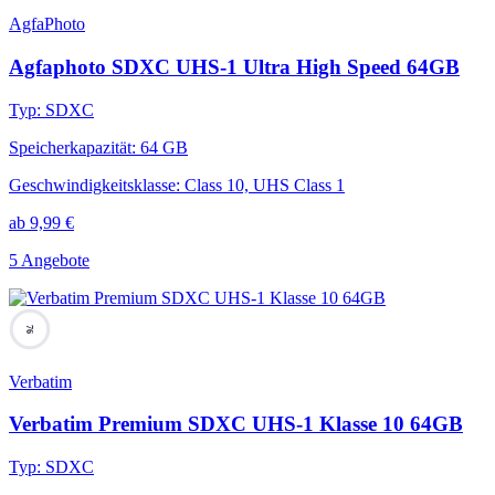
AgfaPhoto
Agfaphoto SDXC UHS-1 Ultra High Speed 64GB
Typ
:
SDXC
Speicherkapazität
:
64 GB
Geschwindigkeitsklasse
:
Class 10, UHS Class 1
ab
9,99
€
5 Angebote
76
Verbatim
Verbatim Premium SDXC UHS-1 Klasse 10 64GB
Typ
:
SDXC