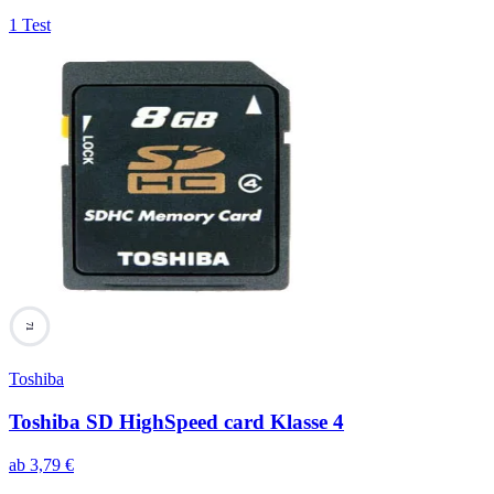
1 Test
71
Toshiba
Toshiba SD HighSpeed card Klasse 4
ab
3,79
€