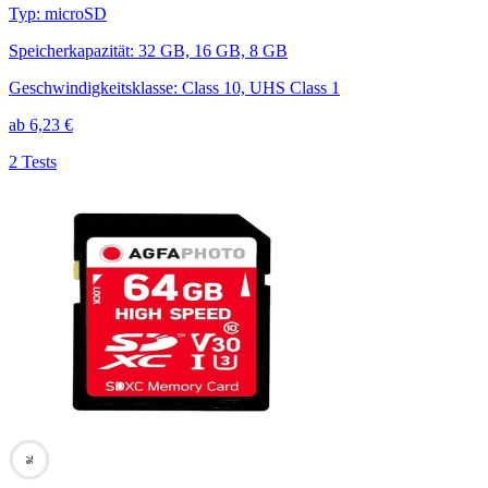
Typ
:
microSD
Speicherkapazität
:
32 GB, 16 GB, 8 GB
Geschwindigkeitsklasse
:
Class 10, UHS Class 1
ab
6,23
€
2 Tests
76