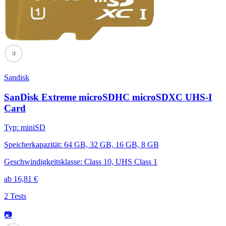
77
Sandisk
SanDisk Extreme microSDHC microSDXC UHS-I
Card
Typ
:
miniSD
Speicherkapazität
:
64 GB, 32 GB, 16 GB, 8 GB
Geschwindigkeitsklasse
:
Class 10, UHS Class 1
ab
16,81
€
2 Tests
📷