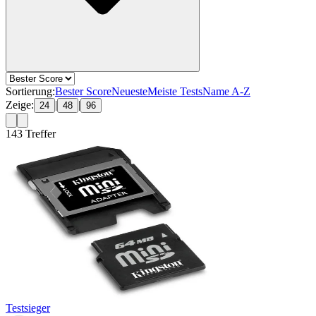
Sortierung:
Bester Score
Neueste
Meiste Tests
Name A-Z
Zeige:
|
|
24
48
96
143
Treffer
Testsieger