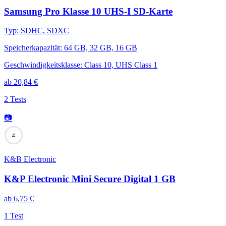
Samsung Pro Klasse 10 UHS-I SD-Karte
Typ
:
SDHC, SDXC
Speicherkapazität
:
64 GB, 32 GB, 16 GB
Geschwindigkeitsklasse
:
Class 10, UHS Class 1
ab
20,84
€
2 Tests
📷
74
K&B Electronic
K&P Electronic Mini Secure Digital 1 GB
ab
6,75
€
1 Test