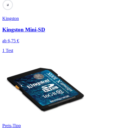
79
Kingston
Kingston Mini-SD
ab
6,75
€
1 Test
Preis-Tipp