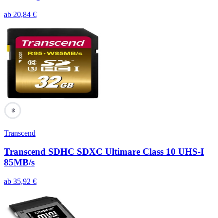
ab
20,84
€
99
Transcend
Transcend SDHC SDXC Ultimare Class 10 UHS-I
85MB/s
ab
35,92
€