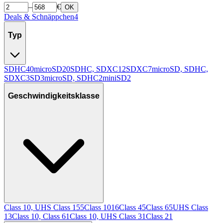
–
€
OK
Deals & Schnäppchen
4
Typ
SDHC
40
microSD
20
SDHC, SDXC
12
SDXC
7
microSD, SDHC,
SDXC
3
SD
3
microSD, SDHC
2
miniSD
2
Geschwindigkeitsklasse
Class 10, UHS Class 1
55
Class 10
16
Class 4
5
Class 6
5
UHS Class
1
3
Class 10, Class 6
1
Class 10, UHS Class 3
1
Class 2
1