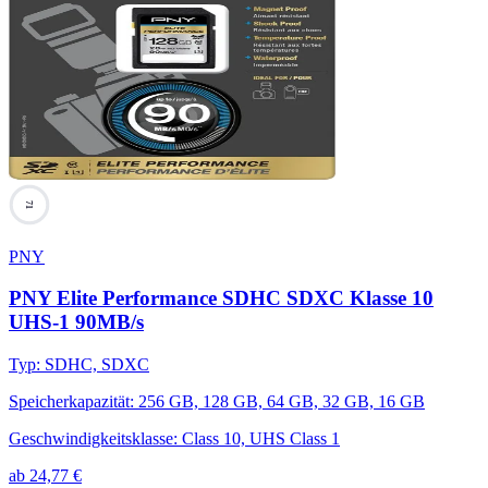
71
PNY
PNY Elite Performance SDHC SDXC Klasse 10
UHS-1 90MB/s
Typ
:
SDHC, SDXC
Speicherkapazität
:
256 GB, 128 GB, 64 GB, 32 GB, 16 GB
Geschwindigkeitsklasse
:
Class 10, UHS Class 1
ab
24,77
€