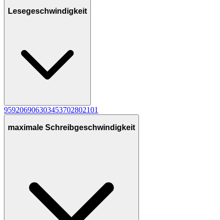
Lesegeschwindigkeit
95
9
20
6
90
6
30
3
45
3
70
2
80
2
10
1
maximale Schreibgeschwindigkeit