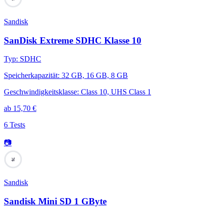
Sandisk
SanDisk Extreme SDHC Klasse 10
Typ
:
SDHC
Speicherkapazität
:
32 GB, 16 GB, 8 GB
Geschwindigkeitsklasse
:
Class 10, UHS Class 1
ab
15,70
€
6 Tests
📷
76
Sandisk
Sandisk Mini SD 1 GByte