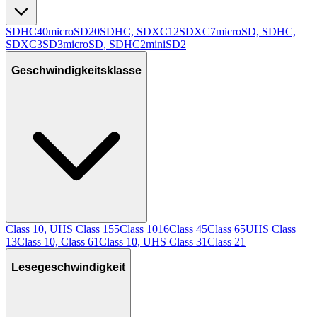
SDHC
40
microSD
20
SDHC, SDXC
12
SDXC
7
microSD, SDHC,
SDXC
3
SD
3
microSD, SDHC
2
miniSD
2
Geschwindigkeitsklasse
Class 10, UHS Class 1
55
Class 10
16
Class 4
5
Class 6
5
UHS Class
1
3
Class 10, Class 6
1
Class 10, UHS Class 3
1
Class 2
1
Lesegeschwindigkeit