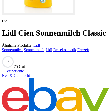
Lidl
Lidl Cien Sonnenmilch Classic
Ähnliche Produkte:
Lidl
Sonnenmilch
·
Sonnenmilch
·
Lidl
·
Reisekosmetik
·
Freizeit
75
75 Gut
1
Testberichte
Neu & Gebraucht