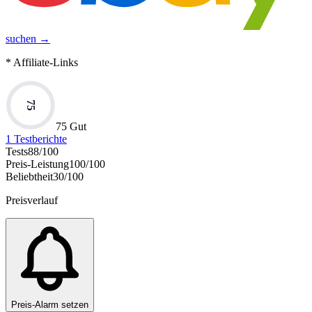
suchen →
* Affiliate-Links
75
75 Gut
1
Testberichte
Tests
88
/100
Preis-Leistung
100
/100
Beliebtheit
30
/100
Preisverlauf
Preis-Alarm setzen