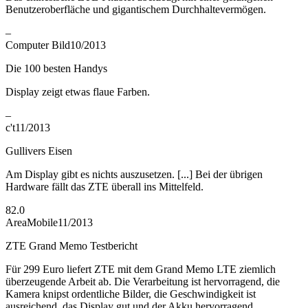
Benutzeroberfläche und gigantischem Durchhaltevermögen.
–
Computer Bild
10/2013
Die 100 besten Handys
Display zeigt etwas flaue Farben.
–
c't
11/2013
Gullivers Eisen
Am Display gibt es nichts auszusetzen. [...] Bei der übrigen
Hardware fällt das ZTE überall ins Mittelfeld.
82.0
AreaMobile
11/2013
ZTE Grand Memo Testbericht
Für 299 Euro liefert ZTE mit dem Grand Memo LTE ziemlich
überzeugende Arbeit ab. Die Verarbeitung ist hervorragend, die
Kamera knipst ordentliche Bilder, die Geschwindigkeit ist
ausreichend, das Display gut und der Akku hervorragend.