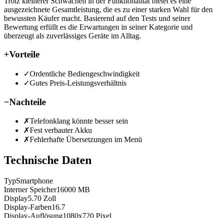
Trotz kleinerer Schwächen in der Funktionalität bietet es eine
ausgezeichnete Gesamtleistung, die es zu einer starken Wahl für den
bewussten Käufer macht. Basierend auf den Tests und seiner
Bewertung erfüllt es die Erwartungen in seiner Kategorie und
überzeugt als zuverlässiges Geräte im Alltag.
+
Vorteile
✓
Ordentliche Bediengeschwindigkeit
✓
Gutes Preis-Leistungsverhältnis
−
Nachteile
✗
Telefonklang könnte besser sein
✗
Fest verbauter Akku
✗
Fehlerhafte Übersetzungen im Menü
Technische Daten
Typ
Smartphone
Interner Speicher
16000
MB
Display
5.70
Zoll
Display-Farben
16.7
Display-Auflösung
1080x720
Pixel