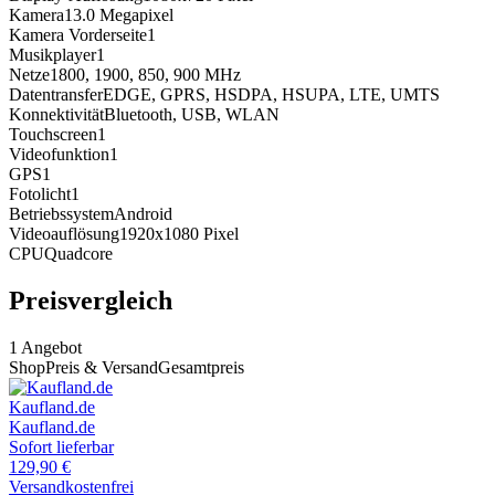
Kamera
13.0
Megapixel
Kamera Vorderseite
1
Musikplayer
1
Netze
1800, 1900, 850, 900
MHz
Datentransfer
EDGE, GPRS, HSDPA, HSUPA, LTE, UMTS
Konnektivität
Bluetooth, USB, WLAN
Touchscreen
1
Videofunktion
1
GPS
1
Fotolicht
1
Betriebssystem
Android
Videoauflösung
1920x1080
Pixel
CPU
Quadcore
Preisvergleich
1
Angebot
Shop
Preis & Versand
Gesamtpreis
Kaufland.de
Kaufland.de
Sofort lieferbar
129,90
€
Versandkostenfrei