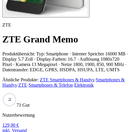
ZTE
ZTE Grand Memo
Produktübersicht:
Typ: Smartphone · Interner Speicher 16000 MB ·
Display 5.7 Zoll · Display-Farben: 16.7 · Auflösung 1080x720
Pixel · Kamera 13 Megapixel · Netze 1800, 1900, 850, 900 MHz ·
Datentransfer: EDGE, GPRS, HSDPA, HSUPA, LTE, UMTS
Ähnliche Produkte:
ZTE Smartphones & Handys
·
Smartphones &
Handys
·
ZTE
·
Smartphones & Telefon
·
Elektronik
71
71 Gut
Nutzerbewertung
129,90
€
inkl. Versand