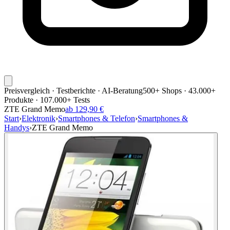
Preisvergleich · Testberichte · AI-Beratung
500+ Shops · 43.000+
Produkte · 107.000+ Tests
ZTE Grand Memo
ab 129,90 €
Start
›
Elektronik
›
Smartphones & Telefon
›
Smartphones &
Handys
›
ZTE Grand Memo