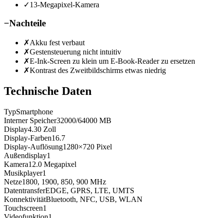
✓
13-Megapixel-Kamera
−
Nachteile
✗
Akku fest verbaut
✗
Gestensteuerung nicht intuitiv
✗
E-Ink-Screen zu klein um E-Book-Reader zu ersetzen
✗
Kontrast des Zweitbildschirms etwas niedrig
Technische Daten
Typ
Smartphone
Interner Speicher
32000/64000
MB
Display
4.30
Zoll
Display-Farben
16.7
Display-Auflösung
1280×720
Pixel
Außendisplay
1
Kamera
12.0
Megapixel
Musikplayer
1
Netze
1800, 1900, 850, 900
MHz
Datentransfer
EDGE, GPRS, LTE, UMTS
Konnektivität
Bluetooth, NFC, USB, WLAN
Touchscreen
1
Videofunktion
1