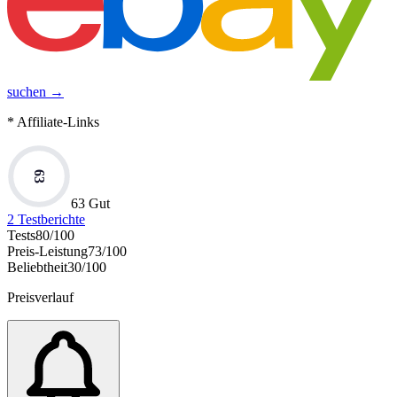
suchen →
* Affiliate-Links
63
63 Gut
2
Testberichte
Tests
80
/100
Preis-Leistung
73
/100
Beliebtheit
30
/100
Preisverlauf