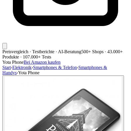
Preisvergleich · Testberichte · AI-Beratung
500+ Shops · 43.000+
Produkte · 107.000+ Tests
Yota Phone
Bei Amazon kaufen
Start
›
Elektronik
›
Smartphones & Telefon
›
Smartphones &
Handys
›
Yota Phone