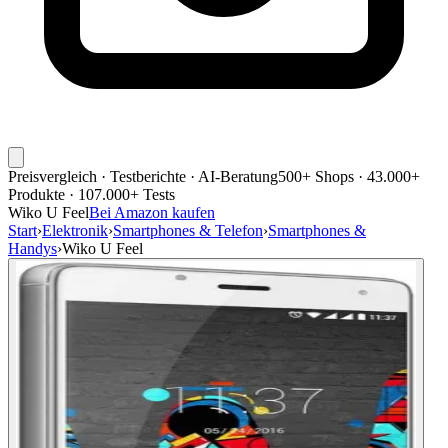
Preisvergleich · Testberichte · AI-Beratung
500+ Shops · 43.000+
Produkte · 107.000+ Tests
Wiko U Feel
Bei Amazon kaufen
Start
›
Elektronik
›
Smartphones & Telefon
›
Smartphones &
Handys
›
Wiko U Feel