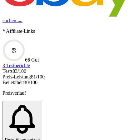
suchen →
* Affiliate-Links
66
66 Gut
3
Testberichte
Tests
83
/100
Preis-Leistung
81
/100
Beliebtheit
30
/100
Preisverlauf
Preis-Alarm setzen