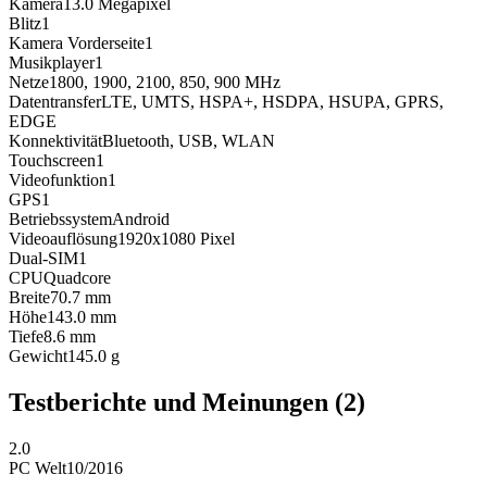
Kamera
13.0
Megapixel
Blitz
1
Kamera Vorderseite
1
Musikplayer
1
Netze
1800, 1900, 2100, 850, 900
MHz
Datentransfer
LTE, UMTS, HSPA+, HSDPA, HSUPA, GPRS,
EDGE
Konnektivität
Bluetooth, USB, WLAN
Touchscreen
1
Videofunktion
1
GPS
1
Betriebssystem
Android
Videoauflösung
1920x1080
Pixel
Dual-SIM
1
CPU
Quadcore
Breite
70.7
mm
Höhe
143.0
mm
Tiefe
8.6
mm
Gewicht
145.0
g
Testberichte und Meinungen
(2)
2.0
PC Welt
10/2016