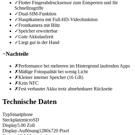
✓
Flotter Fingerabdrucksensor zum Entsperren und für
Schnellzugriffe
✓
Dual-SIM-Funktion
✓
Hauptkamera mit Full-HD-Videofunktion
✓
Frontkamera mit Blitz
✓
Speicher erweiterbar
✓
Gute Akkulaufzeit
✓
Liegt gut in der Hand
−
Nachteile
✗
Performance bei mehreren im Hintergrund laufenden Apps
✗
Mäßige Fotoqualität bei wenig Licht
✗
Kleiner interner Speicher (16 GB)
✗
Kein NFC
✗
Fest verbauter Akku trotz abnehmbarer Rückseite
Technische Daten
Typ
Smartphone
Steckplatz
microSD
Display
5.00
Zoll
Display-Auflösung
1280x720
Pixel