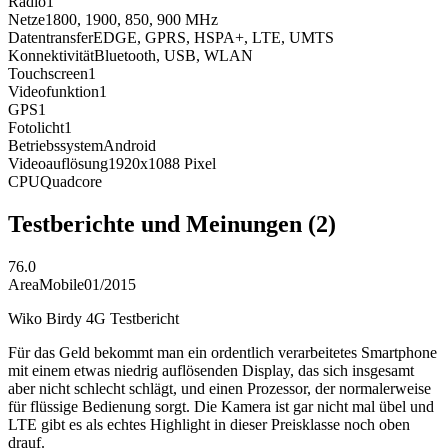
Radio
1
Netze
1800, 1900, 850, 900
MHz
Datentransfer
EDGE, GPRS, HSPA+, LTE, UMTS
Konnektivität
Bluetooth, USB, WLAN
Touchscreen
1
Videofunktion
1
GPS
1
Fotolicht
1
Betriebssystem
Android
Videoauflösung
1920x1088
Pixel
CPU
Quadcore
Testberichte und Meinungen
(2)
76.0
AreaMobile
01/2015
Wiko Birdy 4G Testbericht
Für das Geld bekommt man ein ordentlich verarbeitetes Smartphone
mit einem etwas niedrig auflösenden Display, das sich insgesamt
aber nicht schlecht schlägt, und einen Prozessor, der normalerweise
für flüssige Bedienung sorgt. Die Kamera ist gar nicht mal übel und
LTE gibt es als echtes Highlight in dieser Preisklasse noch oben
drauf.