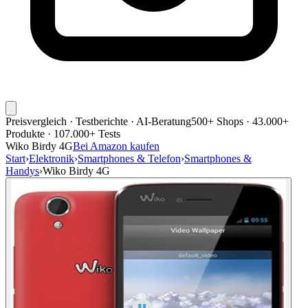
Preisvergleich · Testberichte · AI-Beratung
500+ Shops · 43.000+
Produkte · 107.000+ Tests
Wiko Birdy 4G
Bei Amazon kaufen
Start
›
Elektronik
›
Smartphones & Telefon
›
Smartphones &
Handys
›
Wiko Birdy 4G