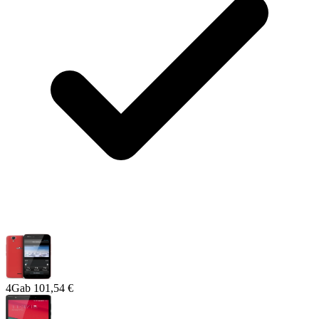
4G
ab
101,54 €