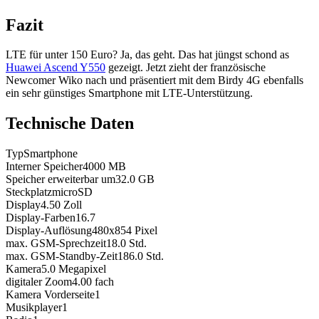
Fazit
LTE für unter 150 Euro? Ja, das geht. Das hat jüngst schond as
Huawei Ascend Y550
gezeigt. Jetzt zieht der französische
Newcomer Wiko nach und präsentiert mit dem Birdy 4G ebenfalls
ein sehr günstiges Smartphone mit LTE-Unterstützung.
Technische Daten
Typ
Smartphone
Interner Speicher
4000
MB
Speicher erweiterbar um
32.0
GB
Steckplatz
microSD
Display
4.50
Zoll
Display-Farben
16.7
Display-Auflösung
480x854
Pixel
max. GSM-Sprechzeit
18.0
Std.
max. GSM-Standby-Zeit
186.0
Std.
Kamera
5.0
Megapixel
digitaler Zoom
4.00
fach
Kamera Vorderseite
1
Musikplayer
1