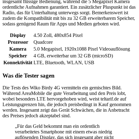
insgesamt flüssige Bedienung, während die 5 Megapixel Kamera
ordentliche Aufnahmen garantiert. Ein zusätzlicher Pluspunkt ist das
Radio, das für Unterhaltung unterwegs sorgt. Bemerkenswert ist
zudem die Kompatibilität mit bis zu 32 GB erweiterbarem Speicher,
sodass genügend Raum für Apps und Medien geboten wird.
Display
4.50 Zoll, 480x854 Pixel
Prozessor
Quadcore
Kamera
5.0 Megapixel, 1920x1088 Pixel Videoauflösung
Speicher
4 GB, erweiterbar um 32 GB (microSD)
Konnektivität
LTE, Bluetooth, WLAN, USB
Was die Tester sagen
Die Tests des Wiko Birdy 4G vermitteln ein gemischtes Bild.
Während AreaMobile die gute Verarbeitung und den Preis lobt,
wobei besonders LTE hervorgehoben wird, weist teltarif.de auf
Leistungsgrenzen hin, die jedoch preisbedingt in Kauf genommen
werden. Insgesamt zeigt das Gerät Schwächen, die in Anbetracht
des Preises jedoch akzeptabel sind.
„Für das Geld bekommt man ein ordentlich
verarbeitetes Smartphone mit einem etwas niedrig
auflösenden Display, das sich insgesamt aber nicht