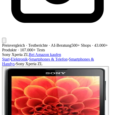
Preisvergleich · Testberichte · AI-Beratung
500+ Shops · 43.000+
Produkte · 107.000+ Tests
Sony Xperia ZL
Bei Amazon kaufen
Start
›
Elektronik
›
Smartphones & Telefon
›
Smartphones &
Handys
›
Sony Xperia ZL