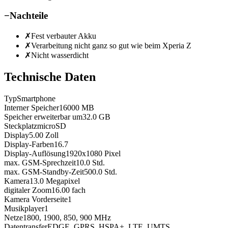
−
Nachteile
✗
Fest verbauter Akku
✗
Verarbeitung nicht ganz so gut wie beim Xperia Z
✗
Nicht wasserdicht
Technische Daten
Typ
Smartphone
Interner Speicher
16000
MB
Speicher erweiterbar um
32.0
GB
Steckplatz
microSD
Display
5.00
Zoll
Display-Farben
16.7
Display-Auflösung
1920x1080
Pixel
max. GSM-Sprechzeit
10.0
Std.
max. GSM-Standby-Zeit
500.0
Std.
Kamera
13.0
Megapixel
digitaler Zoom
16.00
fach
Kamera Vorderseite
1
Musikplayer
1
Netze
1800, 1900, 850, 900
MHz
Datentransfer
EDGE, GPRS, HSPA+, LTE, UMTS