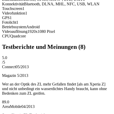
Konnektivität
Bluetooth, DLNA, MHL, NFC, USB, WLAN
Touchscreen
1
Videofunktion
1
GPS
1
Fotolicht
1
Betriebssystem
Android
Videoauflösung
1920x1080
Pixel
CPU
Quadcore
Testberichte und Meinungen
(8)
5.0
/
5
Connect
05/2013
Magazin 5/2013
Wer an der Optik des ZL mehr Gefallen findet [als am Xperia Z]
und nicht unbedingt ein wasserdichtes Handy braucht, kann ohne
Bedenken zum ZL greifen.
89.0
AreaMobile
04/2013