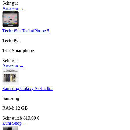
Sehr gut
Amazon →
TechniSat TechniPhone 5
TechniSat
Typ
:
Smartphone
Sehr gut
Amazon →
Samsung Galaxy S24 Ultra
Samsung
RAM
:
12
GB
Sehr gut
ab
819,99
€
Zum Shop →