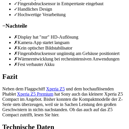
✓
Fingerabdrucksensor in Entsperrtaste eingebaut
✓
Handliches Design
✓
Hochwertige Verarbeitung
−
Nachteile
✗
Display hat "nur" HD-Auflösung
✗
Kamera-App startet langsam
✗
Kein optischer Bildstabilisator
✗
Fingerabdrucksensor ungünstig am Gehäuse positioniert
✗
Wärmeentwicklung bei rechenintensiven Anwendungen
✗
Fest verbauter Akku
Fazit
Neben dem Flaggschiff
Xperia Z5
und dem hochauflösenden
Phablet
Xperia Z5 Premium
hat Sony auch das kleinere Xperia Z5
Compact im Angebot. Bisher konnten die Kompaktmodelle der Z-
Serie stets überzeugen, weil sie in Sachen Leistung den großen
Geschwistern in nichts nachstanden. Ob das auch auf das Z5
Compact zutrifft, lesen Sie hier.
Technische Daten