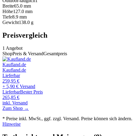
Outdoor-tauglich
1
Breite
65.0
mm
Höhe
127.0
mm
Tiefe
8.9
mm
Gewicht
138.0
g
Preisvergleich
1
Angebot
Shop
Preis & Versand
Gesamtpreis
Kaufland.de
Kaufland.de
Lieferbar
259,95
€
+ 5,90 € Versand
Lieferbar
Bester Preis
265,85
€
inkl. Versand
Zum Shop →
* Preise inkl. MwSt., ggf. zzgl. Versand. Preise können sich ändern.
Hinweise