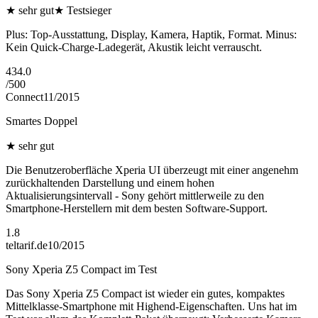
★
sehr gut
★
Testsieger
Plus: Top-Ausstattung, Display, Kamera, Haptik, Format. Minus:
Kein Quick-Charge-Ladegerät, Akustik leicht verrauscht.
434.0
/
500
Connect
11/2015
Smartes Doppel
★
sehr gut
Die Benutzeroberfläche Xperia UI überzeugt mit einer angenehm
zurückhaltenden Darstellung und einem hohen
Aktualisierungsintervall - Sony gehört mittlerweile zu den
Smartphone-Herstellern mit dem besten Software-Support.
1.8
teltarif.de
10/2015
Sony Xperia Z5 Compact im Test
Das Sony Xperia Z5 Compact ist wieder ein gutes, kompaktes
Mittelklasse-Smartphone mit Highend-Eigenschaften. Uns hat im