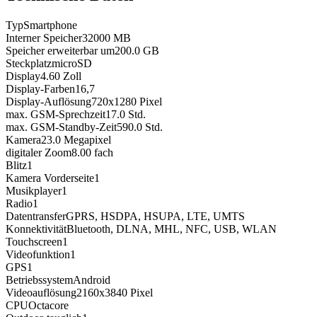
Typ
Smartphone
Interner Speicher
32000
MB
Speicher erweiterbar um
200.0
GB
Steckplatz
microSD
Display
4.60
Zoll
Display-Farben
16,7
Display-Auflösung
720x1280
Pixel
max. GSM-Sprechzeit
17.0
Std.
max. GSM-Standby-Zeit
590.0
Std.
Kamera
23.0
Megapixel
digitaler Zoom
8.00
fach
Blitz
1
Kamera Vorderseite
1
Musikplayer
1
Radio
1
Datentransfer
GPRS, HSDPA, HSUPA, LTE, UMTS
Konnektivität
Bluetooth, DLNA, MHL, NFC, USB, WLAN
Touchscreen
1
Videofunktion
1
GPS
1
Betriebssystem
Android
Videoauflösung
2160x3840
Pixel
CPU
Octacore