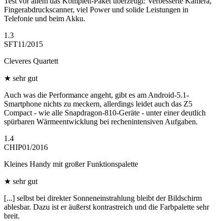
Test vor allem das Komplett-Paket überzeugt: Verbesserte Kamera,
Fingerabdruckscanner, viel Power und solide Leistungen in
Telefonie und beim Akku.
1.3
SFT
11/2015
Cleveres Quartett
★
sehr gut
Auch was die Performance angeht, gibt es am Android-5.1-
Smartphone nichts zu meckern, allerdings leidet auch das Z5
Compact - wie alle Snapdragon-810-Geräte - unter einer deutlich
spürbaren Wärmeentwicklung bei rechenintensiven Aufgaben.
1.4
CHIP
01/2016
Kleines Handy mit großer Funktionspalette
★
sehr gut
[...] selbst bei direkter Sonneneinstrahlung bleibt der Bildschirm
ablesbar. Dazu ist er äußerst kontrastreich und die Farbpalette sehr
breit.