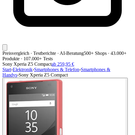
Preisvergleich · Testberichte · AI-Beratung
500+ Shops · 43.000+
Produkte · 107.000+ Tests
Sony Xperia Z5 Compact
ab 259,95 €
Start
›
Elektronik
›
Smartphones & Telefon
›
Smartphones &
Handys
›
Sony Xperia Z5 Compact