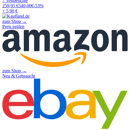
7
Testberichte
259,95
€
549,00
€
-
53
%
+ 5,90 €
zum Shop →
Preis prüfen
zum Shop →
Neu & Gebraucht