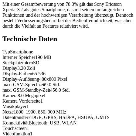
Mit einer Gesamtbewertung von 78.3% gilt das Sony Ericsson
Xperia X2 als gutes Smartphone, das mit seinen umfangreichen
Funktionen und der hochwertigen Verarbeitung überzeugt. Dennoch
besteht Verbesserungsbedarf bei der Bedienfreundlichkeit, was aber
durch die Vielfalt an Features relativiert wird.
Technische Daten
Typ
Smartphone
Interner Speicher
190
MB
Steckplatz
microSD
Display
3.20
Zoll
Display-Farben
65.536
Display-Auflösung
480x800
Pixel
max. GSM-Sprechzeit
9.0
Std.
max. GSM-Standby-Zeit
456.0
Std.
Kamera
8.0
Megapixel
Kamera Vorderseite
1
Musikplayer
1
Netze
1800, 1900, 850, 900
MHz
Datentransfer
EDGE, GPRS, HSDPA, HSUPA, UMTS
Konnektivität
Bluetooth, USB, WLAN
Touchscreen
1
Videofunktion
1