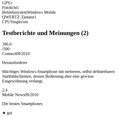
GPS
1
Fotolicht
1
Betriebssystem
Windows Mobile
QWERTZ-Tastatur
1
CPU
Singlecore
Testberichte und Meinungen
(2)
396.0
/
500
Connect
09/2010
Herausforderer
Mächtiges Windows-Smartphone mit mehreren, selbst definierbaren
Startbildschirmen, dessen Bedienung aber eine gewisse
Eingewöhnung verlangt.
2.4
Mobile News
09/2010
Die besten Smartphones
★
gut