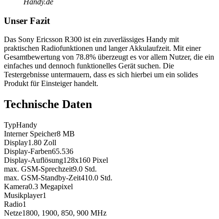
Handy.de
Unser Fazit
Das Sony Ericsson R300 ist ein zuverlässiges Handy mit
praktischen Radiofunktionen und langer Akkulaufzeit. Mit einer
Gesamtbewertung von 78.8% überzeugt es vor allem Nutzer, die ein
einfaches und dennoch funktionelles Gerät suchen. Die
Testergebnisse untermauern, dass es sich hierbei um ein solides
Produkt für Einsteiger handelt.
Technische Daten
Typ
Handy
Interner Speicher
8
MB
Display
1.80
Zoll
Display-Farben
65.536
Display-Auflösung
128x160
Pixel
max. GSM-Sprechzeit
9.0
Std.
max. GSM-Standby-Zeit
410.0
Std.
Kamera
0.3
Megapixel
Musikplayer
1
Radio
1
Netze
1800, 1900, 850, 900
MHz