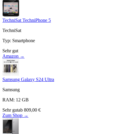
TechniSat TechniPhone 5
TechniSat
Typ
:
Smartphone
Sehr gut
Amazon →
Samsung Galaxy S24 Ultra
Samsung
RAM
:
12
GB
Sehr gut
ab
809,00
€
Zum Shop →