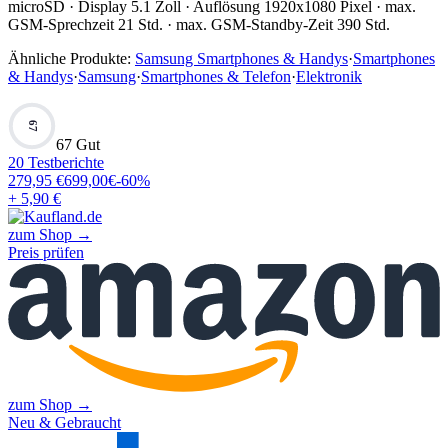
microSD · Display 5.1 Zoll · Auflösung 1920x1080 Pixel · max.
GSM-Sprechzeit 21 Std. · max. GSM-Standby-Zeit 390 Std.
Ähnliche Produkte:
Samsung Smartphones & Handys
·
Smartphones
& Handys
·
Samsung
·
Smartphones & Telefon
·
Elektronik
67
67 Gut
20
Testberichte
279,95
€
699,00
€
-
60
%
+ 5,90 €
zum Shop →
Preis prüfen
zum Shop →
Neu & Gebraucht