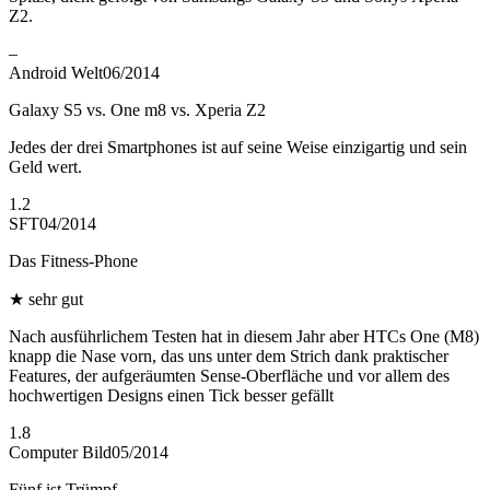
Z2.
–
Android Welt
06/2014
Galaxy S5 vs. One m8 vs. Xperia Z2
Jedes der drei Smartphones ist auf seine Weise einzigartig und sein
Geld wert.
1.2
SFT
04/2014
Das Fitness-Phone
★
sehr gut
Nach ausführlichem Testen hat in diesem Jahr aber HTCs One (M8)
knapp die Nase vorn, das uns unter dem Strich dank praktischer
Features, der aufgeräumten Sense-Oberfläche und vor allem des
hochwertigen Designs einen Tick besser gefällt
1.8
Computer Bild
05/2014
Fünf ist Trümpf