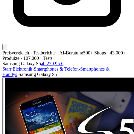
Preisvergleich · Testberichte · AI-Beratung
500+ Shops · 43.000+
Produkte · 107.000+ Tests
Samsung Galaxy S5
ab 279,95 €
Start
›
Elektronik
›
Smartphones & Telefon
›
Smartphones &
Handys
›
Samsung Galaxy S5