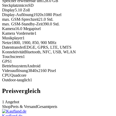
Speicher erweiterbar um
128.0
GB
Steckplatz
microSD
Display
5.10
Zoll
Display-Auflösung
1920x1080
Pixel
max. GSM-Sprechzeit
21.0
Std.
max. GSM-Standby-Zeit
390.0
Std.
Kamera
16.0
Megapixel
Kamera Vorderseite
1
Musikplayer
1
Netze
1800, 1900, 850, 900
MHz
Datentransfer
EDGE, GPRS, LTE, UMTS
Konnektivität
Bluetooth, NFC, USB, WLAN
Touchscreen
1
GPS
1
Betriebssystem
Android
Videoauflösung
3840x2160
Pixel
CPU
Quadcore
Outdoor-tauglich
1
Preisvergleich
1
Angebot
Shop
Preis & Versand
Gesamtpreis
Kaufland.de