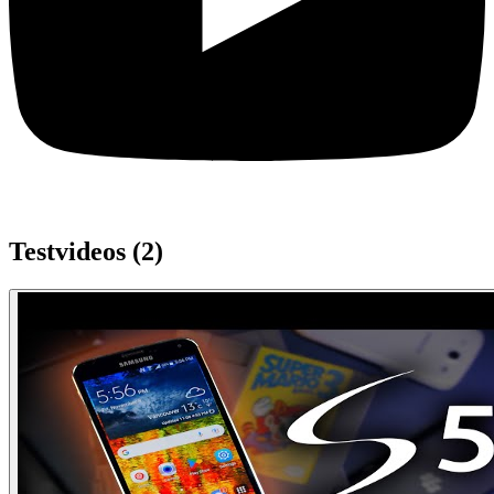
Testvideos (
2
)