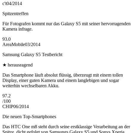
c't
04/2014
Spitzentreffen
Für Fotografen kommt nur das Galaxy S5 mit seiner hervorragenden
Kamera infrage.
93.0
AreaMobile
03/2014
Samsung Galaxy S5 Testbericht
★
herausragend
Das Smartphone läuft absolut flüssig, überzeugt mit einem tollen
Display, einer guten Kamera und einem langlebigen und sogar
weiterhin wechselbaren Akku.
97.2
/
100
CHIP
06/2014
Die neuen Top-Smartphones
Das HTC One m8 steht durch seine erstklassige Verarbeitung an der
Spitze, dicht gefolgt von Samsungs Galaxy S5 und Sonys Xperia