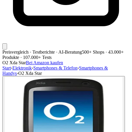
Preisvergleich · Testberichte · AI-Beratung
500+ Shops · 43.000+
Produkte · 107.000+ Tests
O2 Xda Star
Bei Amazon kaufen
Start
›
Elektronik
›
Smartphones & Telefon
›
Smartphones &
Handys
›
O2 Xda Star