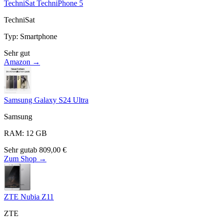
TechniSat TechniPhone 5
TechniSat
Typ
:
Smartphone
Sehr gut
Amazon →
Samsung Galaxy S24 Ultra
Samsung
RAM
:
12
GB
Sehr gut
ab
809,00
€
Zum Shop →
ZTE Nubia Z11
ZTE