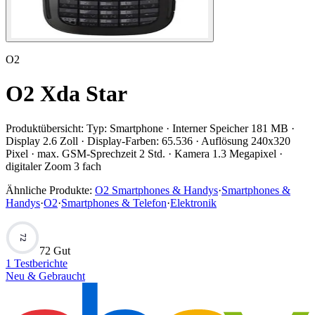
O2
O2 Xda Star
Produktübersicht:
Typ: Smartphone · Interner Speicher 181 MB ·
Display 2.6 Zoll · Display-Farben: 65.536 · Auflösung 240x320
Pixel · max. GSM-Sprechzeit 2 Std. · Kamera 1.3 Megapixel ·
digitaler Zoom 3 fach
Ähnliche Produkte:
O2 Smartphones & Handys
·
Smartphones &
Handys
·
O2
·
Smartphones & Telefon
·
Elektronik
72
72 Gut
1
Testberichte
Neu & Gebraucht