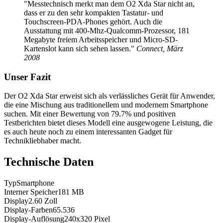
"Messtechnisch merkt man dem O2 Xda Star nicht an,
dass er zu den sehr kompakten Tastatur- und
Touchscreen-PDA-Phones gehört. Auch die
Ausstattung mit 400-Mhz-Qualcomm-Prozessor, 181
Megabyte freiem Arbeitsspeicher und Micro-SD-
Kartenslot kann sich sehen lassen."
Connect, März
2008
Unser Fazit
Der O2 Xda Star erweist sich als verlässliches Gerät für Anwender,
die eine Mischung aus traditionellem und modernem Smartphone
suchen. Mit einer Bewertung von 79.7% und positiven
Testberichten bietet dieses Modell eine ausgewogene Leistung, die
es auch heute noch zu einem interessanten Gadget für
Technikliebhaber macht.
Technische Daten
Typ
Smartphone
Interner Speicher
181
MB
Display
2.60
Zoll
Display-Farben
65.536
Display-Auflösung
240x320
Pixel