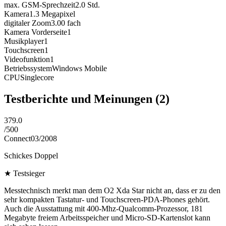
max. GSM-Sprechzeit
2.0
Std.
Kamera
1.3
Megapixel
digitaler Zoom
3.00
fach
Kamera Vorderseite
1
Musikplayer
1
Touchscreen
1
Videofunktion
1
Betriebssystem
Windows Mobile
CPU
Singlecore
Testberichte und Meinungen
(2)
379.0
/
500
Connect
03/2008
Schickes Doppel
★
Testsieger
Messtechnisch merkt man dem O2 Xda Star nicht an, dass er zu den
sehr kompakten Tastatur- und Touchscreen-PDA-Phones gehört.
Auch die Ausstattung mit 400-Mhz-Qualcomm-Prozessor, 181
Megabyte freiem Arbeitsspeicher und Micro-SD-Kartenslot kann