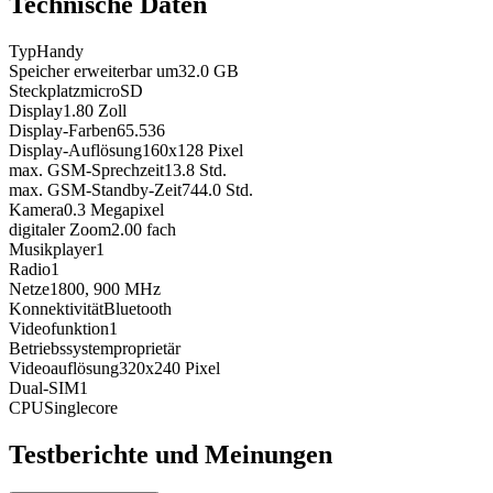
Technische Daten
Typ
Handy
Speicher erweiterbar um
32.0
GB
Steckplatz
microSD
Display
1.80
Zoll
Display-Farben
65.536
Display-Auflösung
160x128
Pixel
max. GSM-Sprechzeit
13.8
Std.
max. GSM-Standby-Zeit
744.0
Std.
Kamera
0.3
Megapixel
digitaler Zoom
2.00
fach
Musikplayer
1
Radio
1
Netze
1800, 900
MHz
Konnektivität
Bluetooth
Videofunktion
1
Betriebssystem
proprietär
Videoauflösung
320x240
Pixel
Dual-SIM
1
CPU
Singlecore
Testberichte und Meinungen