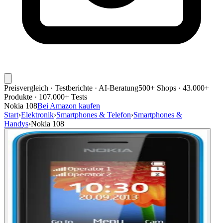
Preisvergleich · Testberichte · AI-Beratung
500+ Shops · 43.000+
Produkte · 107.000+ Tests
Nokia 108
Bei Amazon kaufen
Start
›
Elektronik
›
Smartphones & Telefon
›
Smartphones &
Handys
›
Nokia 108