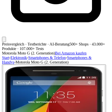
Preisvergleich · Testberichte · AI-Beratung
500+ Shops · 43.000+
Produkte · 107.000+ Tests
Motorola Moto G (2. Generation)
Bei Amazon kaufen
Start
›
Elektronik
›
Smartphones & Telefon
›
Smartphones &
Handys
›
Motorola Moto G (2. Generation)