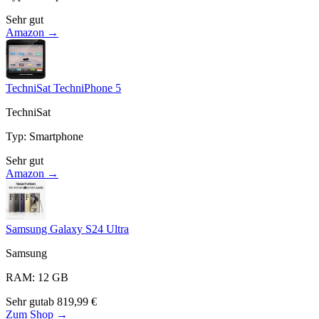
Sehr gut
Amazon →
TechniSat TechniPhone 5
TechniSat
Typ
:
Smartphone
Sehr gut
Amazon →
Samsung Galaxy S24 Ultra
Samsung
RAM
:
12
GB
Sehr gut
ab
819,99
€
Zum Shop →