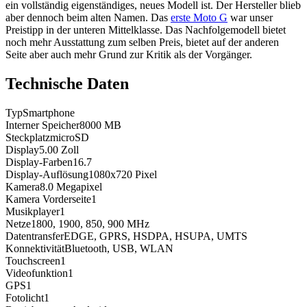
ein vollständig eigenständiges, neues Modell ist. Der Hersteller blieb
aber dennoch beim alten Namen. Das
erste Moto G
war unser
Preistipp in der unteren Mittelklasse. Das Nachfolgemodell bietet
noch mehr Ausstattung zum selben Preis, bietet auf der anderen
Seite aber auch mehr Grund zur Kritik als der Vorgänger.
Technische Daten
Typ
Smartphone
Interner Speicher
8000
MB
Steckplatz
microSD
Display
5.00
Zoll
Display-Farben
16.7
Display-Auflösung
1080x720
Pixel
Kamera
8.0
Megapixel
Kamera Vorderseite
1
Musikplayer
1
Netze
1800, 1900, 850, 900
MHz
Datentransfer
EDGE, GPRS, HSDPA, HSUPA, UMTS
Konnektivität
Bluetooth, USB, WLAN
Touchscreen
1
Videofunktion
1
GPS
1
Fotolicht
1