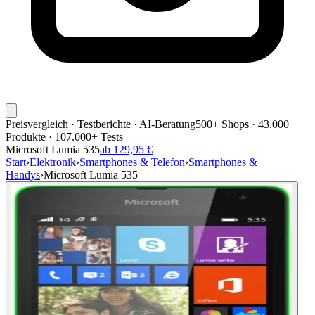
Preisvergleich · Testberichte · AI-Beratung
500+ Shops · 43.000+
Produkte · 107.000+ Tests
Microsoft Lumia 535
ab 129,95 €
Start
›
Elektronik
›
Smartphones & Telefon
›
Smartphones &
Handys
›
Microsoft Lumia 535