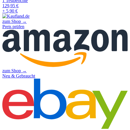
1
Testberichte
129,95
€
+ 5,90 €
zum Shop →
Preis prüfen
zum Shop →
Neu & Gebraucht