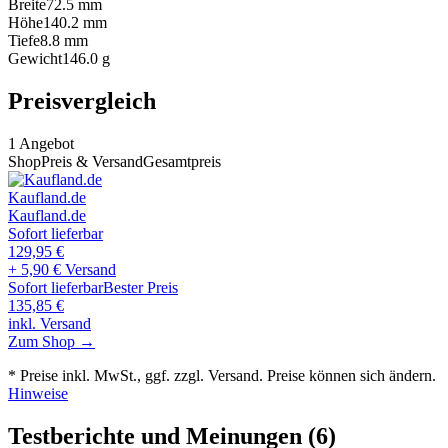
Breite
72.5
mm
Höhe
140.2
mm
Tiefe
8.8
mm
Gewicht
146.0
g
Preisvergleich
1
Angebot
Shop
Preis & Versand
Gesamtpreis
Kaufland.de
Kaufland.de
Sofort lieferbar
129,95
€
+ 5,90 € Versand
Sofort lieferbar
Bester Preis
135,85
€
inkl. Versand
Zum Shop →
* Preise inkl. MwSt., ggf. zzgl. Versand. Preise können sich ändern.
Hinweise
Testberichte und Meinungen
(6)