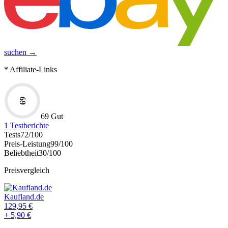
suchen →
* Affiliate-Links
69
69 Gut
1
Testberichte
Tests
72
/100
Preis-Leistung
99
/100
Beliebtheit
30
/100
Preisvergleich
Kaufland.de
129,95
€
+
5,90
€