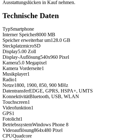
Ausstattungslücken in Kauf nehmen.
Technische Daten
Typ
Smartphone
Interner Speicher
8000
MB
Speicher erweiterbar um
128.0
GB
Steckplatz
microSD
Display
5.00
Zoll
Display-Auflösung
540x960
Pixel
Kamera
5.0
Megapixel
Kamera Vorderseite
1
Musikplayer
1
Radio
1
Netze
1800, 1900, 850, 900
MHz
Datentransfer
EDGE, GPRS, HSPA+, UMTS
Konnektivität
Bluetooth, USB, WLAN
Touchscreen
1
Videofunktion
1
GPS
1
Fotolicht
1
Betriebssystem
Windows Phone 8
Videoauflösung
864x480
Pixel
CPU
Quadcore