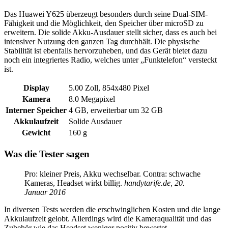
Das Huawei Y625 überzeugt besonders durch seine Dual-SIM-
Fähigkeit und die Möglichkeit, den Speicher über microSD zu
erweitern. Die solide Akku-Ausdauer stellt sicher, dass es auch bei
intensiver Nutzung den ganzen Tag durchhält. Die physische
Stabilität ist ebenfalls hervorzuheben, und das Gerät bietet dazu
noch ein integriertes Radio, welches unter „Funktelefon“ versteckt
ist.
Display
5.00 Zoll, 854x480 Pixel
Kamera
8.0 Megapixel
Interner Speicher
4 GB, erweiterbar um 32 GB
Akkulaufzeit
Solide Ausdauer
Gewicht
160 g
Was die Tester sagen
Pro: kleiner Preis, Akku wechselbar. Contra: schwache
Kameras, Headset wirkt billig.
handytarife.de, 20.
Januar 2016
In diversen Tests werden die erschwinglichen Kosten und die lange
Akkulaufzeit gelobt. Allerdings wird die Kameraqualität und das
Zubehör wie das Headset weniger positiv bewertet.