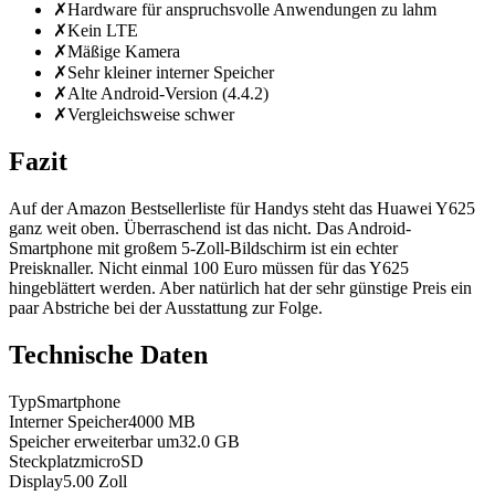
✗
Hardware für anspruchsvolle Anwendungen zu lahm
✗
Kein LTE
✗
Mäßige Kamera
✗
Sehr kleiner interner Speicher
✗
Alte Android-Version (4.4.2)
✗
Vergleichsweise schwer
Fazit
Auf der Amazon Bestsellerliste für Handys steht das Huawei Y625
ganz weit oben. Überraschend ist das nicht. Das Android-
Smartphone mit großem 5-Zoll-Bildschirm ist ein echter
Preisknaller. Nicht einmal 100 Euro müssen für das Y625
hingeblättert werden. Aber natürlich hat der sehr günstige Preis ein
paar Abstriche bei der Ausstattung zur Folge.
Technische Daten
Typ
Smartphone
Interner Speicher
4000
MB
Speicher erweiterbar um
32.0
GB
Steckplatz
microSD
Display
5.00
Zoll