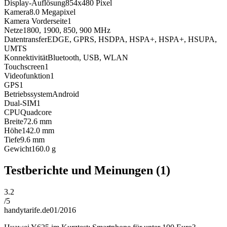
Display-Auflösung
854x480
Pixel
Kamera
8.0
Megapixel
Kamera Vorderseite
1
Netze
1800, 1900, 850, 900
MHz
Datentransfer
EDGE, GPRS, HSDPA, HSPA+, HSPA+, HSUPA,
UMTS
Konnektivität
Bluetooth, USB, WLAN
Touchscreen
1
Videofunktion
1
GPS
1
Betriebssystem
Android
Dual-SIM
1
CPU
Quadcore
Breite
72.6
mm
Höhe
142.0
mm
Tiefe
9.6
mm
Gewicht
160.0
g
Testberichte und Meinungen
(1)
3.2
/
5
handytarife.de
01/2016