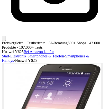
Preisvergleich · Testberichte · AI-Beratung
500+ Shops · 43.000+
Produkte · 107.000+ Tests
Huawei Y625
Bei Amazon kaufen
Start
›
Elektronik
›
Smartphones & Telefon
›
Smartphones &
Handys
›
Huawei Y625