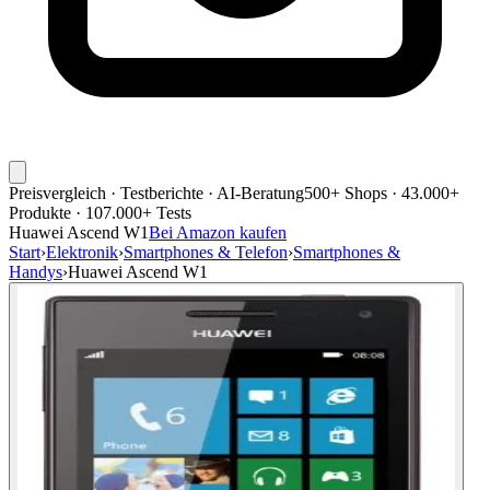
Preisvergleich · Testberichte · AI-Beratung
500+ Shops · 43.000+
Produkte · 107.000+ Tests
Huawei Ascend W1
Bei Amazon kaufen
Start
›
Elektronik
›
Smartphones & Telefon
›
Smartphones &
Handys
›
Huawei Ascend W1