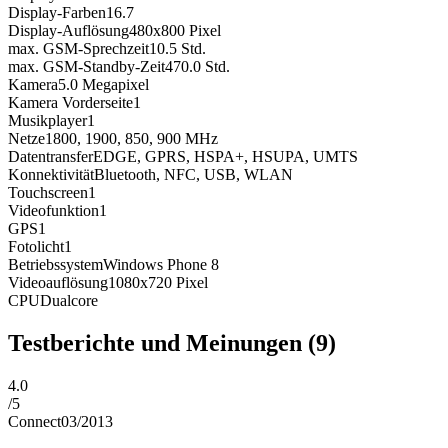
Display-Farben
16.7
Display-Auflösung
480x800
Pixel
max. GSM-Sprechzeit
10.5
Std.
max. GSM-Standby-Zeit
470.0
Std.
Kamera
5.0
Megapixel
Kamera Vorderseite
1
Musikplayer
1
Netze
1800, 1900, 850, 900
MHz
Datentransfer
EDGE, GPRS, HSPA+, HSUPA, UMTS
Konnektivität
Bluetooth, NFC, USB, WLAN
Touchscreen
1
Videofunktion
1
GPS
1
Fotolicht
1
Betriebssystem
Windows Phone 8
Videoauflösung
1080x720
Pixel
CPU
Dualcore
Testberichte und Meinungen
(9)
4.0
/
5
Connect
03/2013