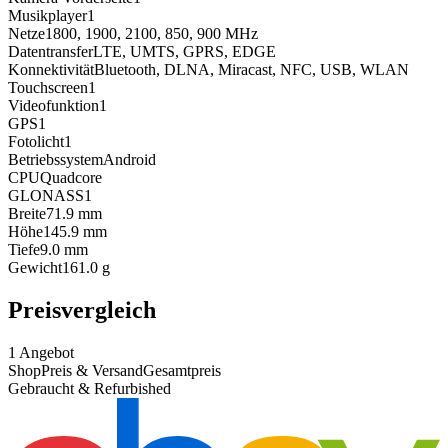
Musikplayer
1
Netze
1800, 1900, 2100, 850, 900
MHz
Datentransfer
LTE, UMTS, GPRS, EDGE
Konnektivität
Bluetooth, DLNA, Miracast, NFC, USB, WLAN
Touchscreen
1
Videofunktion
1
GPS
1
Fotolicht
1
Betriebssystem
Android
CPU
Quadcore
GLONASS
1
Breite
71.9
mm
Höhe
145.9
mm
Tiefe
9.0
mm
Gewicht
161.0
g
Preisvergleich
1
Angebot
Shop
Preis & Versand
Gesamtpreis
Gebraucht & Refurbished