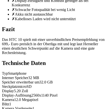
✗
Display-Helligkeit und Kontrast geringer als bei
Konkurrenz
✗
Schwache Fotoqualität bei wenig Licht
✗
Akku nicht austauschbar
✗
Kabelloses Laden wird nicht unterstützt
Fazit
Das HTC 10 spielt mit einer unverbindlichen Preisempfehlung von
699,- Euro preislich in der Oberliga mit und legt laut Hersteller
einen deutlichen Schwerpunkt auf die Kamera und eine gute
Rechenleistung.
Technische Daten
Typ
Smartphone
Interner Speicher
32
MB
Speicher erweiterbar um
32.0
GB
Steckplatz
microSD
Display
5.20
Zoll
Display-Auflösung
2560x1140
Pixel
Kamera
12.0
Megapixel
Blitz
1
Kamera Vorderseite
1