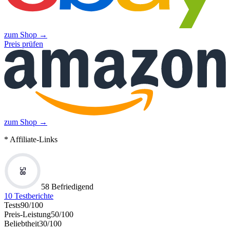
zum Shop →
Preis prüfen
zum Shop →
* Affiliate-Links
58
58 Befriedigend
10
Testberichte
Tests
90
/100
Preis-Leistung
50
/100
Beliebtheit
30
/100