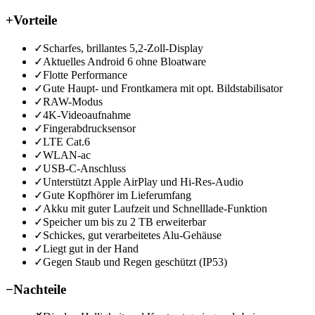
+
Vorteile
✓
Scharfes, brillantes 5,2-Zoll-Display
✓
Aktuelles Android 6 ohne Bloatware
✓
Flotte Performance
✓
Gute Haupt- und Frontkamera mit opt. Bildstabilisator
✓
RAW-Modus
✓
4K-Videoaufnahme
✓
Fingerabdrucksensor
✓
LTE Cat.6
✓
WLAN-ac
✓
USB-C-Anschluss
✓
Unterstützt Apple AirPlay und Hi-Res-Audio
✓
Gute Kopfhörer im Lieferumfang
✓
Akku mit guter Laufzeit und Schnelllade-Funktion
✓
Speicher um bis zu 2 TB erweiterbar
✓
Schickes, gut verarbeitetes Alu-Gehäuse
✓
Liegt gut in der Hand
✓
Gegen Staub und Regen geschützt (IP53)
−
Nachteile