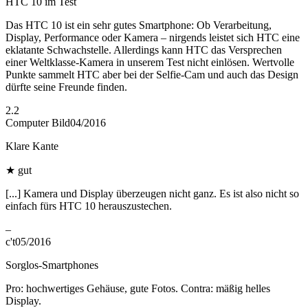
HTC 10 im Test
Das HTC 10 ist ein sehr gutes Smartphone: Ob Verarbeitung,
Display, Performance oder Kamera – nirgends leistet sich HTC eine
eklatante Schwachstelle. Allerdings kann HTC das Versprechen
einer Weltklasse-Kamera in unserem Test nicht einlösen. Wertvolle
Punkte sammelt HTC aber bei der Selfie-Cam und auch das Design
dürfte seine Freunde finden.
2.2
Computer Bild
04/2016
Klare Kante
★
gut
[...] Kamera und Display überzeugen nicht ganz. Es ist also nicht so
einfach fürs HTC 10 herauszustechen.
–
c't
05/2016
Sorglos-Smartphones
Pro: hochwertiges Gehäuse, gute Fotos. Contra: mäßig helles
Display.