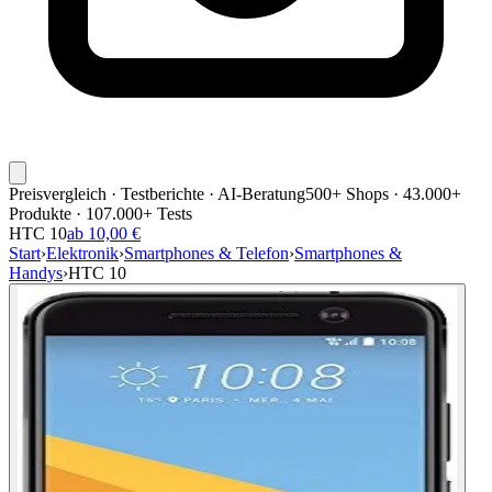
Preisvergleich · Testberichte · AI-Beratung
500+ Shops · 43.000+
Produkte · 107.000+ Tests
HTC 10
ab 10,00 €
Start
›
Elektronik
›
Smartphones & Telefon
›
Smartphones &
Handys
›
HTC 10