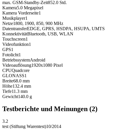
max. GSM-Standby-Zeit
852.0
Std.
Kamera
5.0
Megapixel
Kamera Vorderseite
1
Musikplayer
1
Netze
1800, 1900, 850, 900
MHz
Datentransfer
EDGE, GPRS, HSDPA, HSUPA, UMTS
Konnektivität
Bluetooth, USB, WLAN
Touchscreen
1
Videofunktion
1
GPS
1
Fotolicht
1
Betriebssystem
Android
Videoauflösung
1920x1080
Pixel
CPU
Quadcore
GLONASS
1
Breite
68.0
mm
Höhe
132.4
mm
Tiefe
11.3
mm
Gewicht
140.0
g
Testberichte und Meinungen
(2)
3.2
test (Stiftung Warentest)
10/2014