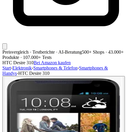
Preisvergleich · Testberichte · AI-Beratung
500+ Shops · 43.000+
Produkte · 107.000+ Tests
HTC Desire 310
Bei Amazon kaufen
Start
›
Elektronik
›
Smartphones & Telefon
›
Smartphones &
Handys
›
HTC Desire 310