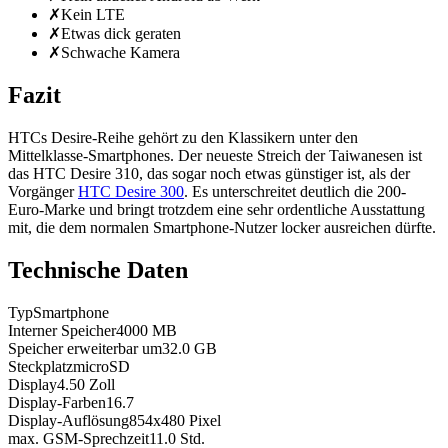
✗
Kein LTE
✗
Etwas dick geraten
✗
Schwache Kamera
Fazit
HTCs Desire-Reihe gehört zu den Klassikern unter den
Mittelklasse-Smartphones. Der neueste Streich der Taiwanesen ist
das HTC Desire 310, das sogar noch etwas günstiger ist, als der
Vorgänger
HTC Desire 300
. Es unterschreitet deutlich die 200-
Euro-Marke und bringt trotzdem eine sehr ordentliche Ausstattung
mit, die dem normalen Smartphone-Nutzer locker ausreichen dürfte.
Technische Daten
Typ
Smartphone
Interner Speicher
4000
MB
Speicher erweiterbar um
32.0
GB
Steckplatz
microSD
Display
4.50
Zoll
Display-Farben
16.7
Display-Auflösung
854x480
Pixel
max. GSM-Sprechzeit
11.0
Std.