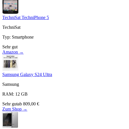
TechniSat TechniPhone 5
TechniSat
Typ
:
Smartphone
Sehr gut
Amazon →
Samsung Galaxy S24 Ultra
Samsung
RAM
:
12
GB
Sehr gut
ab
809,00
€
Zum Shop →