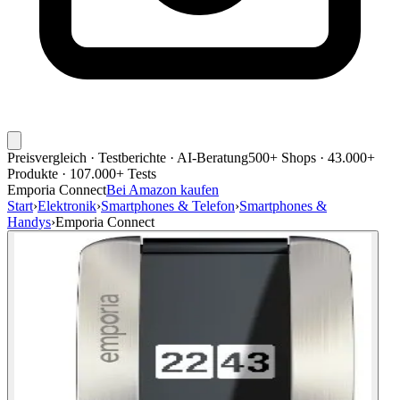
Preisvergleich · Testberichte · AI-Beratung
500+ Shops · 43.000+
Produkte · 107.000+ Tests
Emporia Connect
Bei Amazon kaufen
Start
›
Elektronik
›
Smartphones & Telefon
›
Smartphones &
Handys
›
Emporia Connect