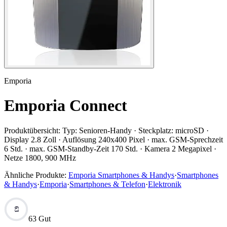
Emporia
Emporia Connect
Produktübersicht:
Typ: Senioren-Handy · Steckplatz: microSD ·
Display 2.8 Zoll · Auflösung 240x400 Pixel · max. GSM-Sprechzeit
6 Std. · max. GSM-Standby-Zeit 170 Std. · Kamera 2 Megapixel ·
Netze 1800, 900 MHz
Ähnliche Produkte:
Emporia Smartphones & Handys
·
Smartphones
& Handys
·
Emporia
·
Smartphones & Telefon
·
Elektronik
63
63 Gut