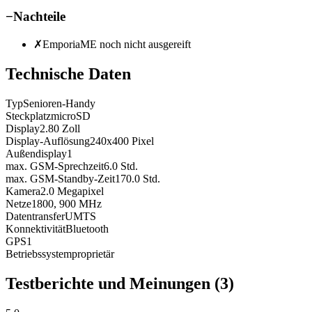
−
Nachteile
✗
EmporiaME noch nicht ausgereift
Technische Daten
Typ
Senioren-Handy
Steckplatz
microSD
Display
2.80
Zoll
Display-Auflösung
240x400
Pixel
Außendisplay
1
max. GSM-Sprechzeit
6.0
Std.
max. GSM-Standby-Zeit
170.0
Std.
Kamera
2.0
Megapixel
Netze
1800, 900
MHz
Datentransfer
UMTS
Konnektivität
Bluetooth
GPS
1
Betriebssystem
proprietär
Testberichte und Meinungen
(3)