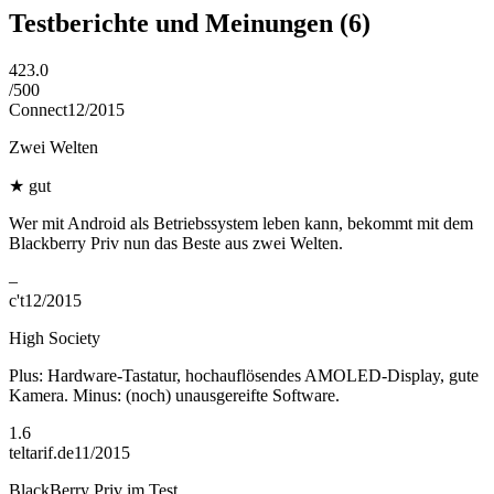
Testberichte und Meinungen
(6)
423.0
/
500
Connect
12/2015
Zwei Welten
★
gut
Wer mit Android als Betriebssystem leben kann, bekommt mit dem
Blackberry Priv nun das Beste aus zwei Welten.
–
c't
12/2015
High Society
Plus: Hardware-Tastatur, hochauflösendes AMOLED-Display, gute
Kamera. Minus: (noch) unausgereifte Software.
1.6
teltarif.de
11/2015
BlackBerry Priv im Test