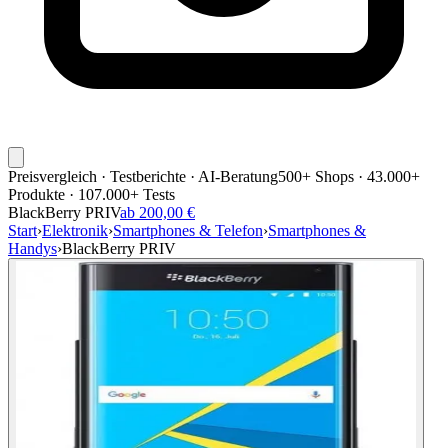
Preisvergleich · Testberichte · AI-Beratung
500+ Shops · 43.000+
Produkte · 107.000+ Tests
BlackBerry PRIV
ab 200,00 €
Start
›
Elektronik
›
Smartphones & Telefon
›
Smartphones &
Handys
›
BlackBerry PRIV