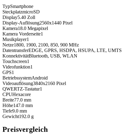
Typ
Smartphone
Steckplatz
microSD
Display
5.40
Zoll
Display-Auflösung
2560x1440
Pixel
Kamera
18.0
Megapixel
Kamera Vorderseite
1
Musikplayer
1
Netze
1800, 1900, 2100, 850, 900
MHz
Datentransfer
EDGE, GPRS, HSDPA, HSUPA, LTE, UMTS
Konnektivität
Bluetooth, USB, WLAN
Touchscreen
1
Videofunktion
1
GPS
1
Betriebssystem
Android
Videoauflösung
3840x2160
Pixel
QWERTZ-Tastatur
1
CPU
Hexacore
Breite
77.0
mm
Höhe
147.0
mm
Tiefe
9.0
mm
Gewicht
192.0
g
Preisvergleich