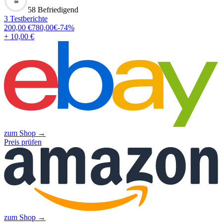
58
58 Befriedigend
3
Testberichte
200,00
€
780,00
€
-
74
%
+ 10,00 €
zum Shop →
Preis prüfen
zum Shop →