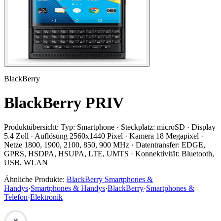
BlackBerry
BlackBerry PRIV
Produktübersicht:
Typ: Smartphone · Steckplatz: microSD · Display
5.4 Zoll · Auflösung 2560x1440 Pixel · Kamera 18 Megapixel ·
Netze 1800, 1900, 2100, 850, 900 MHz · Datentransfer: EDGE,
GPRS, HSDPA, HSUPA, LTE, UMTS · Konnektivität: Bluetooth,
USB, WLAN
Ähnliche Produkte:
BlackBerry Smartphones &
Handys
·
Smartphones & Handys
·
BlackBerry
·
Smartphones &
Telefon
·
Elektronik