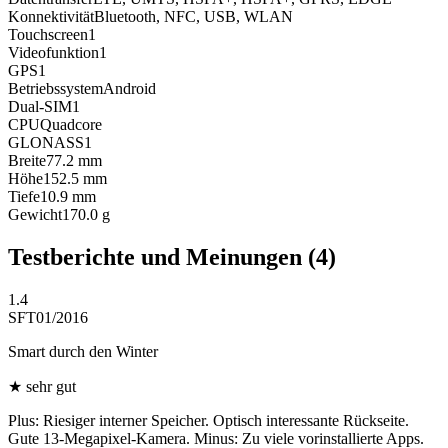
Konnektivität
Bluetooth, NFC, USB, WLAN
Touchscreen
1
Videofunktion
1
GPS
1
Betriebssystem
Android
Dual-SIM
1
CPU
Quadcore
GLONASS
1
Breite
77.2
mm
Höhe
152.5
mm
Tiefe
10.9
mm
Gewicht
170.0
g
Testberichte und Meinungen
(4)
1.4
SFT
01/2016
Smart durch den Winter
★
sehr gut
Plus: Riesiger interner Speicher. Optisch interessante Rückseite.
Gute 13-Megapixel-Kamera. Minus: Zu viele vorinstallierte Apps.