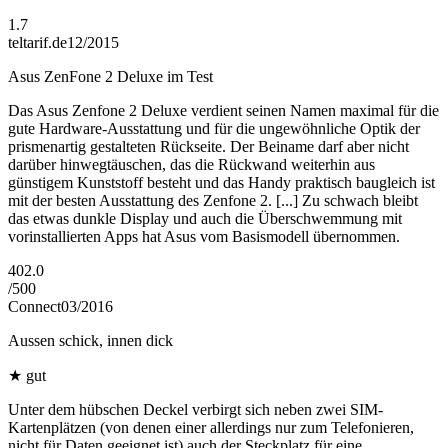
1.7
teltarif.de
12/2015
Asus ZenFone 2 Deluxe im Test
Das Asus Zenfone 2 Deluxe verdient seinen Namen maximal für die
gute Hardware-Ausstattung und für die ungewöhnliche Optik der
prismenartig gestalteten Rückseite. Der Beiname darf aber nicht
darüber hinwegtäuschen, das die Rückwand weiterhin aus
günstigem Kunststoff besteht und das Handy praktisch baugleich ist
mit der besten Ausstattung des Zenfone 2. [...] Zu schwach bleibt
das etwas dunkle Display und auch die Überschwemmung mit
vorinstallierten Apps hat Asus vom Basismodell übernommen.
402.0
/
500
Connect
03/2016
Aussen schick, innen dick
★
gut
Unter dem hübschen Deckel verbirgt sich neben zwei SIM-
Kartenplätzen (von denen einer allerdings nur zum Telefonieren,
nicht für Daten geeignet ist) auch der Steckplatz für eine