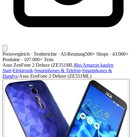
Preisvergleich · Testberichte · AI-Beratung
500+ Shops · 43.000+
Produkte · 107.000+ Tests
Asus ZenFone 2 Deluxe (ZE551ML)
Bei Amazon kaufen
Start
›
Elektronik
›
Smartphones & Telefon
›
Smartphones &
Handys
›
Asus ZenFone 2 Deluxe (ZE551ML)