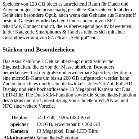
Speicher von 128 GB bietet es ausreichend Raum für Daten und
Anwendungen. Die prismenartig gestaltete Rückseite verleiht dem
Gerät eine besondere Optik, auch wenn das Gehäuse aus Kunststoff
besteht. Getestet wurde das Gerät unter anderem von SFT,
teltarif.de, Connect und c't, die es überwiegend positiv bewerteten.
In der Kategorie Smartphones & Handys reiht es sich mit einer
Gesamtbewertung von 87.7% als „Sehr gut“ ein.
Stärken und Besonderheiten
Das Asus ZenFone 2 Deluxe überzeugt durch zahlreiche
Eigenschaften, die es von der Masse abheben. Besonders
bemerkenswert ist der große und erweiterbare Speicher, der durch
eine microSD-Karte um bis zu 200 GB aufgestockt werden kann.
Zudem besticht es durch sein blickwinkelstabiles 5,5 Zoll Full-HD
Display und eine hochauflösende 13-Megapixel-Kamera mit Dual-
LED-Blitz. Die Dual-SIM-Funktion sowie die Schnelllade-Funktion
des Akkus und die Unterstützung von schnellem WLAN-ac und
NFC sind weitere Vorteile.
Display
5.50 Zoll, 1920x1080 Pixel
Speicher
128 GB, erweiterbar bis 200 GB
Kamera
13 Megapixel, Dual-LED-Blitz
Akkukapazität
Schnelllade-Funktion