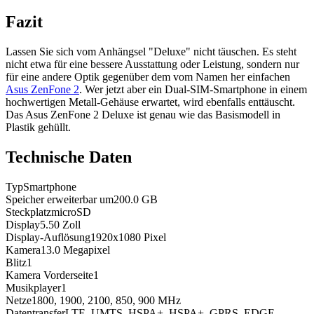
Fazit
Lassen Sie sich vom Anhängsel "Deluxe" nicht täuschen. Es steht
nicht etwa für eine bessere Ausstattung oder Leistung, sondern nur
für eine andere Optik gegenüber dem vom Namen her einfachen
Asus ZenFone 2
. Wer jetzt aber ein Dual-SIM-Smartphone in einem
hochwertigen Metall-Gehäuse erwartet, wird ebenfalls enttäuscht.
Das Asus ZenFone 2 Deluxe ist genau wie das Basismodell in
Plastik gehüllt.
Technische Daten
Typ
Smartphone
Speicher erweiterbar um
200.0
GB
Steckplatz
microSD
Display
5.50
Zoll
Display-Auflösung
1920x1080
Pixel
Kamera
13.0
Megapixel
Blitz
1
Kamera Vorderseite
1
Musikplayer
1
Netze
1800, 1900, 2100, 850, 900
MHz
Datentransfer
LTE, UMTS, HSPA+, HSPA+, GPRS, EDGE