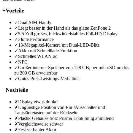
+
Vorteile
✓
Dual-SIM-Handy
✓
Liegt besser in der Hand als das glatte ZenFone 2
✓
5,5 Zoll großes, blickwinkelstabiles Full-HD Display
✓
Flotte Performance
✓
13-Megapixel-Kamera mit Dual-LED-Blitz
✓
Akku mit Schnelllade-Funktion
✓
Schnelles WLAN-ac
✓
NFC
✓
Großer interner Speicher von 128 GB, per microSD um bis
zu 200 GB erweiterbar
✓
Gutes Preis-Leistungs-Verhältnis
−
Nachteile
✗
Display etwas dunkel
✗
Ungünstige Position von Ein-/Ausschalter und
Lautstärketasten auf der Rückseite
✗
Plastik-Gehäuse trotz Prisma-Look billig anmutend
✗
Vergleichsweise schwer
✗
Fest verbauter Akku