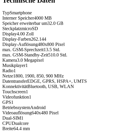
Technische Daten
Typ
Smartphone
Interner Speicher
4000
MB
Speicher erweiterbar um
32.0
GB
Steckplatz
microSD
Display
4.00
Zoll
Display-Farben
262.144
Display-Auflösung
480x800
Pixel
max. GSM-Sprechzeit
13.5
Std.
max. GSM-Standby-Zeit
510.0
Std.
Kamera
3.0
Megapixel
Musikplayer
1
Radio
1
Netze
1800, 1900, 850, 900
MHz
Datentransfer
EDGE, GPRS, HSPA+, UMTS
Konnektivität
Bluetooth, USB, WLAN
Touchscreen
1
Videofunktion
1
GPS
1
Betriebssystem
Android
Videoauflösung
640x480
Pixel
Dual-SIM
1
CPU
Dualcore
Breite
64.4
mm