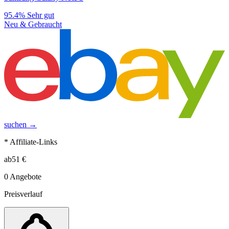
95.4%
Sehr gut
Neu & Gebraucht
suchen →
* Affiliate-Links
ab
51
€
0
Angebote
Preisverlauf