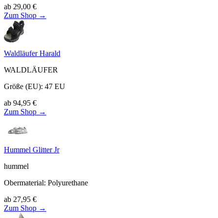
ab
29,00
€
Zum Shop →
Waldläufer Harald
WALDLÄUFER
Größe (EU)
:
47
EU
ab
94,95
€
Zum Shop →
Hummel Glitter Jr
hummel
Obermaterial
:
Polyurethane
ab
27,95
€
Zum Shop →