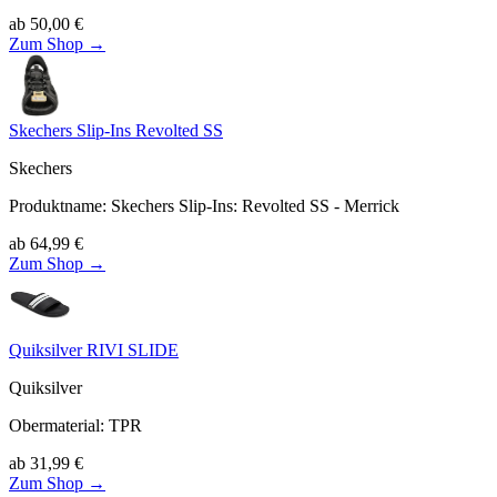
ab
50,00
€
Zum Shop →
Skechers Slip-Ins Revolted SS
Skechers
Produktname
:
Skechers Slip-Ins: Revolted SS - Merrick
ab
64,99
€
Zum Shop →
Quiksilver RIVI SLIDE
Quiksilver
Obermaterial
:
TPR
ab
31,99
€
Zum Shop →