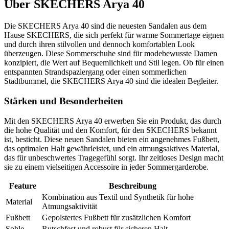
Über
SKECHERS Arya 40
Die SKECHERS Arya 40 sind die neuesten Sandalen aus dem
Hause SKECHERS, die sich perfekt für warme Sommertage eignen
und durch ihren stilvollen und dennoch komfortablen Look
überzeugen. Diese Sommerschuhe sind für modebewusste Damen
konzipiert, die Wert auf Bequemlichkeit und Stil legen. Ob für einen
entspannten Strandspaziergang oder einen sommerlichen
Stadtbummel, die SKECHERS Arya 40 sind die idealen Begleiter.
Stärken und Besonderheiten
Mit den SKECHERS Arya 40 erwerben Sie ein Produkt, das durch
die hohe Qualität und den Komfort, für den SKECHERS bekannt
ist, besticht. Diese neuen Sandalen bieten ein angenehmes Fußbett,
das optimalen Halt gewährleistet, und ein atmungsaktives Material,
das für unbeschwertes Tragegefühl sorgt. Ihr zeitloses Design macht
sie zu einem vielseitigen Accessoire in jeder Sommergarderobe.
Feature
Beschreibung
Kombination aus Textil und Synthetik für hohe
Material
Atmungsaktivität
Fußbett
Gepolstertes Fußbett für zusätzlichen Komfort
Sohle
Rutschfest und robust für sicheren Halt