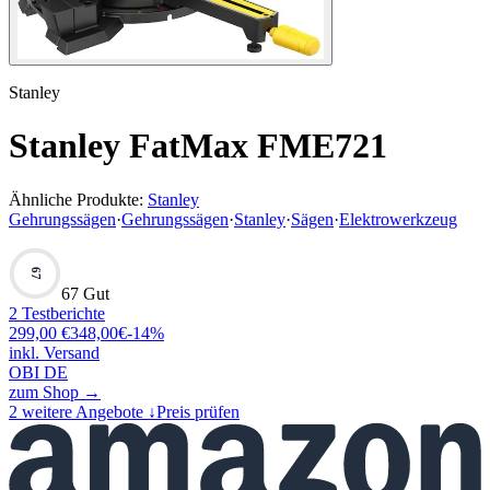
Stanley
Stanley FatMax FME721
Ähnliche Produkte:
Stanley
Gehrungssägen
·
Gehrungssägen
·
Stanley
·
Sägen
·
Elektrowerkzeug
67
67 Gut
2
Testberichte
299,00
€
348,00
€
-
14
%
inkl. Versand
OBI DE
zum Shop →
2
weitere Angebote ↓
Preis prüfen