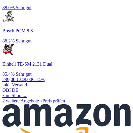
88.0%
Sehr gut
Bosch PCM 8 S
86.2%
Sehr gut
Einhell TE-SM 2131 Dual
85.4%
Sehr gut
299,00
€
348,00
€
-
14
%
inkl. Versand
OBI DE
zum Shop →
2
weitere Angebote ↓
Preis prüfen