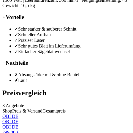
1500 Watt | Leerlaufdrehzahl: 500 min-1 | Neigungseinstellung: 45°
Gewicht: 16,5 kg
+
Vorteile
✓
Sehr starker & sauberer Schnitt
✓
Schneller Aufbau
✓
Präziser Laser
✓
Sehr gutes Blatt im Lieferumfang
✓
Einfacher Sägeblattwechsel
−
Nachteile
✗
Absaugstärke mit & ohne Beutel
✗
Laut
Preisvergleich
3
Angebote
Shop
Preis & Versand
Gesamtpreis
OBI DE
OBI DE
OBI DE
299,00
€