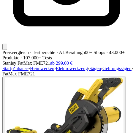
Preisvergleich · Testberichte · AI-Beratung
500+ Shops · 43.000+
Produkte · 107.000+ Tests
Stanley FatMax FME721
ab 299,00 €
Start
›
Zuhause
›
Heimwerken
›
Elektrowerkzeug
›
Sägen
›
Gehrungssägen
›
FatMax FME721