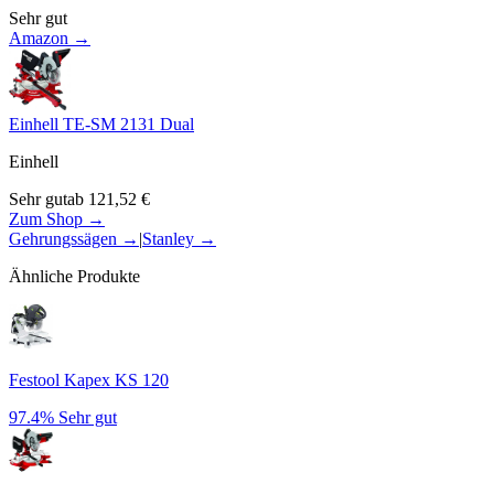
Sehr gut
Amazon →
Einhell TE-SM 2131 Dual
Einhell
Sehr gut
ab
121,52
€
Zum Shop →
Gehrungssägen
→
|
Stanley
→
Ähnliche Produkte
Festool Kapex KS 120
97.4%
Sehr gut