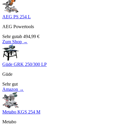
AEG PS 254 L
AEG Powertools
Sehr gut
ab
494,99
€
Zum Shop →
Güde GRK 250/300 LP
Güde
Sehr gut
Amazon →
Metabo KGS 254 M
Metabo