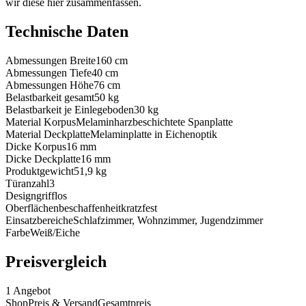
wir diese hier zusammenfassen.
Technische Daten
Abmessungen Breite
160
cm
Abmessungen Tiefe
40
cm
Abmessungen Höhe
76
cm
Belastbarkeit gesamt
50
kg
Belastbarkeit je Einlegeboden
30
kg
Material Korpus
Melaminharzbeschichtete Spanplatte
Material Deckplatte
Melaminplatte in Eichenoptik
Dicke Korpus
16
mm
Dicke Deckplatte
16
mm
Produktgewicht
51,9
kg
Türanzahl
3
Design
grifflos
Oberflächenbeschaffenheit
kratzfest
Einsatzbereiche
Schlafzimmer, Wohnzimmer, Jugendzimmer
Farbe
Weiß/Eiche
Preisvergleich
1
Angebot
Shop
Preis & Versand
Gesamtpreis