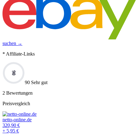
suchen →
* Affiliate-Links
90
90 Sehr gut
2
Bewertungen
Preisvergleich
netto-online.de
320,90
€
+
5,95
€