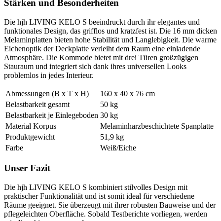
Stärken und Besonderheiten
Die hjh LIVING KELO S beeindruckt durch ihr elegantes und
funktionales Design, das grifflos und kratzfest ist. Die 16 mm dicken
Melaminplatten bieten hohe Stabilität und Langlebigkeit. Die warme
Eichenoptik der Deckplatte verleiht dem Raum eine einladende
Atmosphäre. Die Kommode bietet mit drei Türen großzügigen
Stauraum und integriert sich dank ihres universellen Looks
problemlos in jedes Interieur.
Abmessungen (B x T x H)
160 x 40 x 76 cm
Belastbarkeit gesamt
50 kg
Belastbarkeit je Einlegeboden
30 kg
Material Korpus
Melaminharzbeschichtete Spanplatte
Produktgewicht
51,9 kg
Farbe
Weiß/Eiche
Unser Fazit
Die hjh LIVING KELO S kombiniert stilvolles Design mit
praktischer Funktionalität und ist somit ideal für verschiedene
Räume geeignet. Sie überzeugt mit ihrer robusten Bauweise und der
pflegeleichten Oberfläche. Sobald Testberichte vorliegen, werden