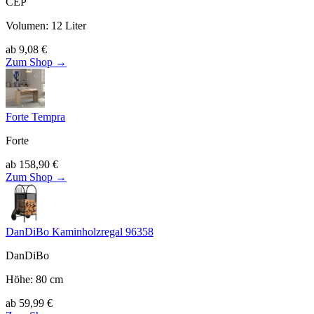
CEP
Volumen
:
12
Liter
ab
9,08
€
Zum Shop →
Forte Tempra
Forte
ab
158,90
€
Zum Shop →
DanDiBo Kaminholzregal 96358
DanDiBo
Höhe
:
80
cm
ab
59,99
€