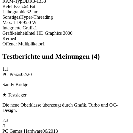
RAM-Typ
DDR3-1333
Befehlssatz
64 Bit
Lithographie
32
nm
Sonstiges
Hyper-Threading
Max. TDP
95.0
W
Integrierte Grafik
1
Grafikeinheit
Intel HD Graphics 3000
Kerne
4
Offener Multiplikator
1
Testberichte und Meinungen
(4)
1.1
PC Praxis
02/2011
Sandy Bridge
★
Testsieger
Die neue Oberklasse überzeugt durch Grafik, Turbo und OC-
Design.
2.3
/
1
PC Games Hardware
06/2013