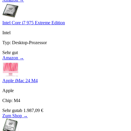
Intel Core i7 975 Extreme Edition
Intel
Typ
:
Desktop-Prozessor
Sehr gut
Amazon →
Apple iMac 24 M4
Apple
Chip
:
M4
Sehr gut
ab
1.987,09
€
Zum Shop →