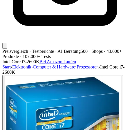
Preisvergleich · Testberichte · AI-Beratung
500+ Shops · 43.000+
Produkte · 107.000+ Tests
Intel Core i7-2600K
Bei Amazon kaufen
Start
›
Elektronik
›
Computer & Hardware
›
Prozessoren
›
Intel Core i7-
2600K