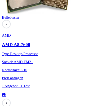
Beliebtester
75
AMD
AMD A8-7600
Typ
:
Desktop-Prozessor
Sockel
:
AMD FM2+
Normaltakt
:
3.10
Preis anfragen
1 Angebot · 1 Test
📷
74