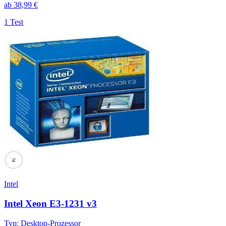
ab
38,99
€
1 Test
74
Intel
Intel Xeon E3-1231 v3
Typ
:
Desktop-Prozessor