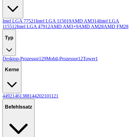
Intel LGA 775
21
Intel LGA 1150
19
AMD AM3
14
Intel LGA
1155
12
Intel LGA 479
12
AMD AM3+
9
AMD AM2
8
AMD FM2
8
Typ
Desktop-Prozessor
129
Mobil-Prozessor
12
Tower
1
Kerne
4
49
2
14
6
13
8
8
14
4
20
2
10
1
12
1
Befehlssatz