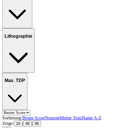
Lithographie
Max. TDP
Sortierung:
Bester Score
Neueste
Meiste Tests
Name A-Z
Zeige:
|
|
24
48
96