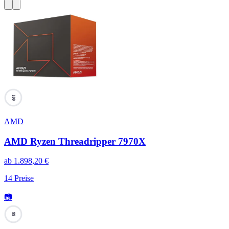
100
AMD
AMD Ryzen Threadripper 7970X
ab
1.898,20
€
14
Preise
📷
99