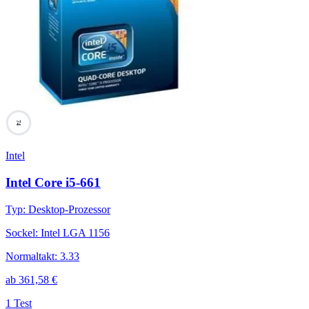
74
Intel
Intel Core i5-661
Typ
:
Desktop-Prozessor
Sockel
:
Intel LGA 1156
Normaltakt
:
3.33
ab
361,58
€
1 Test