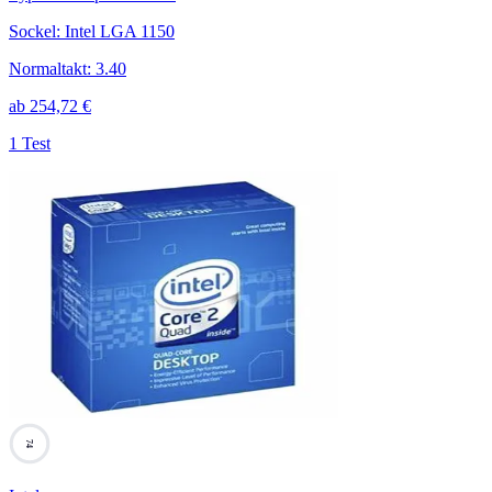
Sockel
:
Intel LGA 1150
Normaltakt
:
3.40
ab
254,72
€
1 Test
74