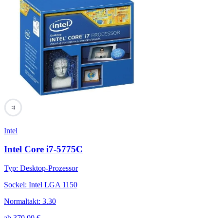
77
Intel
Intel Core i7-5775C
Typ
:
Desktop-Prozessor
Sockel
:
Intel LGA 1150
Normaltakt
:
3.30
ab
370,00
€