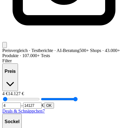
Preisvergleich · Testberichte · AI-Beratung
500+ Shops · 43.000+
Produkte · 107.000+ Tests
Filter
Preis
4
€
14.127
€
–
€
OK
Deals & Schnäppchen
7
Sockel