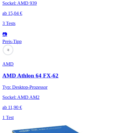
Sockel
:
AMD 939
ab
15,04
€
3 Tests
📷
Preis-Tipp
77
AMD
AMD Athlon 64 FX-62
Typ
:
Desktop-Prozessor
Sockel
:
AMD AM2
ab
11,90
€
1 Test