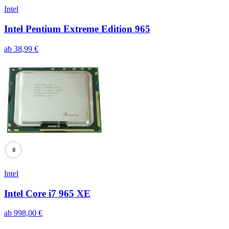
Intel
Intel Pentium Extreme Edition 965
ab
38,99
€
99
Intel
Intel Core i7 965 XE
ab
998,00
€