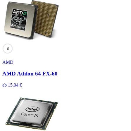
98
AMD
AMD Athlon 64 FX-60
ab
15,04
€