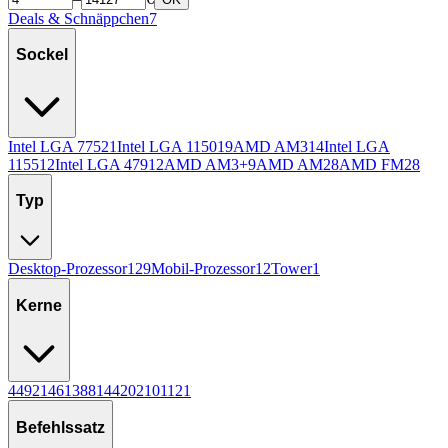
Deals & Schnäppchen
7
Sockel
Intel LGA 775
21
Intel LGA 1150
19
AMD AM3
14
Intel LGA
1155
12
Intel LGA 479
12
AMD AM3+
9
AMD AM2
8
AMD FM2
8
Typ
Desktop-Prozessor
129
Mobil-Prozessor
12
Tower
1
Kerne
4
49
2
14
6
13
8
8
14
4
20
2
10
1
12
1
Befehlssatz