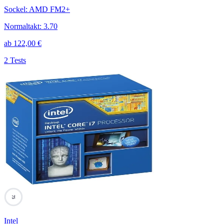
Sockel
:
AMD FM2+
Normaltakt
:
3.70
ab
122,00
€
2 Tests
75
Intel