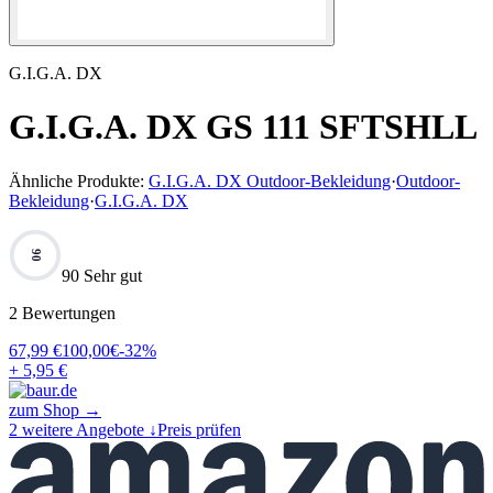
G.I.G.A. DX
G.I.G.A. DX GS 111 SFTSHLL
Ähnliche Produkte:
G.I.G.A. DX Outdoor-Bekleidung
·
Outdoor-
Bekleidung
·
G.I.G.A. DX
90
90 Sehr gut
2
Bewertungen
67,99
€
100,00
€
-
32
%
+ 5,95 €
zum Shop →
2
weitere Angebote ↓
Preis prüfen