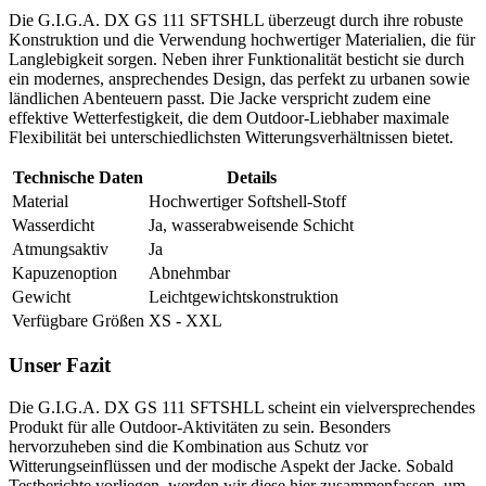
Die G.I.G.A. DX GS 111 SFTSHLL überzeugt durch ihre robuste
Konstruktion und die Verwendung hochwertiger Materialien, die für
Langlebigkeit sorgen. Neben ihrer Funktionalität besticht sie durch
ein modernes, ansprechendes Design, das perfekt zu urbanen sowie
ländlichen Abenteuern passt. Die Jacke verspricht zudem eine
effektive Wetterfestigkeit, die dem Outdoor-Liebhaber maximale
Flexibilität bei unterschiedlichsten Witterungsverhältnissen bietet.
Technische Daten
Details
Material
Hochwertiger Softshell-Stoff
Wasserdicht
Ja, wasserabweisende Schicht
Atmungsaktiv
Ja
Kapuzenoption
Abnehmbar
Gewicht
Leichtgewichtskonstruktion
Verfügbare Größen
XS - XXL
Unser Fazit
Die G.I.G.A. DX GS 111 SFTSHLL scheint ein vielversprechendes
Produkt für alle Outdoor-Aktivitäten zu sein. Besonders
hervorzuheben sind die Kombination aus Schutz vor
Witterungseinflüssen und der modische Aspekt der Jacke. Sobald
Testberichte vorliegen, werden wir diese hier zusammenfassen, um