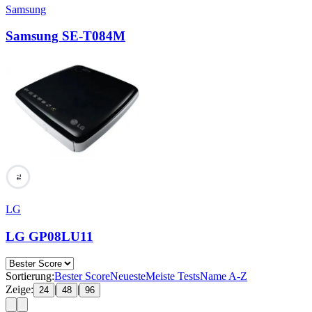
Samsung
Samsung SE-T084M
74
LG
LG GP08LU11
Sortierung:
Bester Score
Neueste
Meiste Tests
Name A-Z
Zeige:
|
|
24
48
96