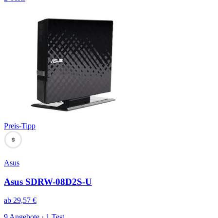
Preis-Tipp
69
Asus
Asus SDRW-08D2S-U
ab
29,57
€
9 Angebote · 1 Test