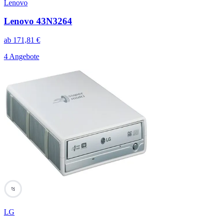
Lenovo
Lenovo 43N3264
ab
171,81
€
4 Angebote
27
LG