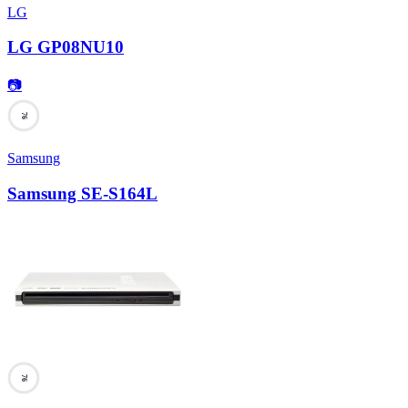
LG
LG GP08NU10
📷
76
Samsung
Samsung SE-S164L
76