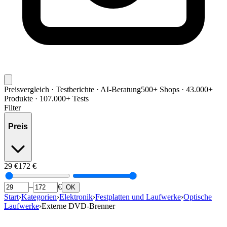
Preisvergleich · Testberichte · AI-Beratung
500+ Shops · 43.000+
Produkte · 107.000+ Tests
Filter
Preis
29
€
172
€
–
€
OK
Start
›
Kategorien
›
Elektronik
›
Festplatten und Laufwerke
›
Optische
Laufwerke
›
Externe DVD-Brenner