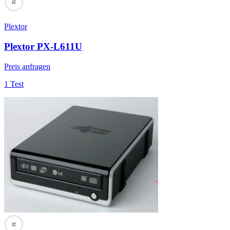
52
Plextor
Plextor PX-L611U
Preis anfragen
1 Test
52