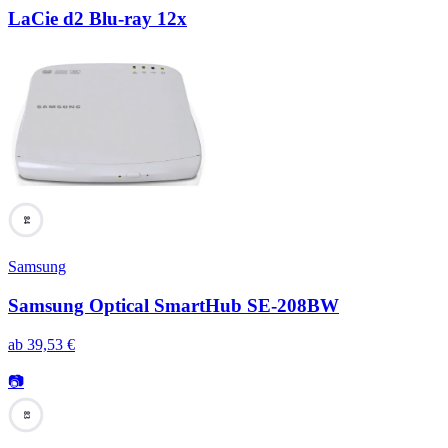
LaCie d2 Blu-ray 12x
84
Samsung
Samsung Optical SmartHub SE-208BW
ab
39,53
€
📷
83