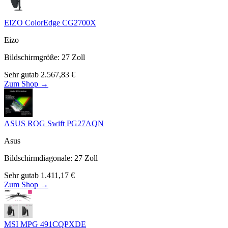
EIZO ColorEdge CG2700X
Eizo
Bildschirmgröße
:
27
Zoll
Sehr gut
ab
2.567,83
€
Zum Shop →
ASUS ROG Swift PG27AQN
Asus
Bildschirmdiagonale
:
27
Zoll
Sehr gut
ab
1.411,17
€
Zum Shop →
MSI MPG 491CQPXDE