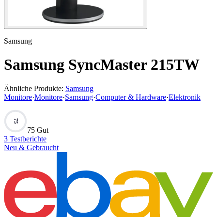
Samsung
Samsung SyncMaster 215TW
Ähnliche Produkte:
Samsung
Monitore
·
Monitore
·
Samsung
·
Computer & Hardware
·
Elektronik
75
75 Gut
3
Testberichte
Neu & Gebraucht