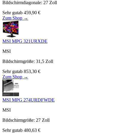
Bildschirmdiagonale
:
27
Zoll
Sehr gut
ab
459,90
€
Zum Shop →
MSI MPG 321URXDE
MSI
Bildschirmgröße
:
31,5
Zoll
Sehr gut
ab
853,30
€
Zum Shop →
MSI MPG 274URDFWDE
MSI
Bildschirmgröße
:
27
Zoll
Sehr gut
ab
480,63
€