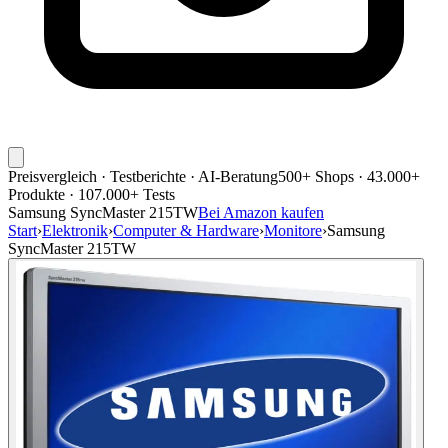
Preisvergleich · Testberichte · AI-Beratung
500+ Shops · 43.000+
Produkte · 107.000+ Tests
Samsung SyncMaster 215TW
Bei Amazon kaufen
Start
›
Elektronik
›
Computer & Hardware
›
Monitore
›
Samsung
SyncMaster 215TW