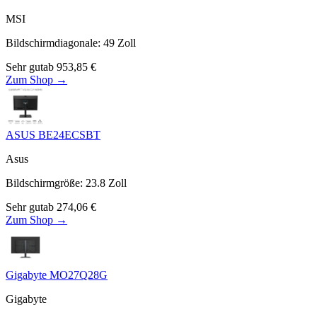
MSI
Bildschirmdiagonale
:
49
Zoll
Sehr gut
ab
953,85
€
Zum Shop →
ASUS BE24ECSBT
Asus
Bildschirmgröße
:
23.8
Zoll
Sehr gut
ab
274,06
€
Zum Shop →
Gigabyte MO27Q28G
Gigabyte