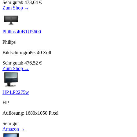
Sehr gut
ab
473,64
€
Zum Shop →
Philips 40B1U5600
Philips
Bildschirmgröße
:
40
Zoll
Sehr gut
ab
476,52
€
Zum Shop →
HP LP2275w
HP
Auflösung
:
1680x1050
Pixel
Sehr gut
Amazon →