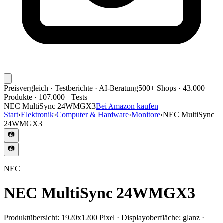
Preisvergleich · Testberichte · AI-Beratung
500+ Shops · 43.000+
Produkte · 107.000+ Tests
NEC MultiSync 24WMGX3
Bei Amazon kaufen
Start
›
Elektronik
›
Computer & Hardware
›
Monitore
›
NEC MultiSync
24WMGX3
📷
📷
NEC
NEC MultiSync 24WMGX3
Produktübersicht:
1920x1200 Pixel · Displayoberfläche: glanz ·