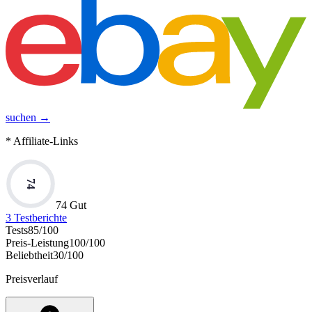
suchen →
* Affiliate-Links
74
74 Gut
3
Testberichte
Tests
85
/100
Preis-Leistung
100
/100
Beliebtheit
30
/100
Preisverlauf