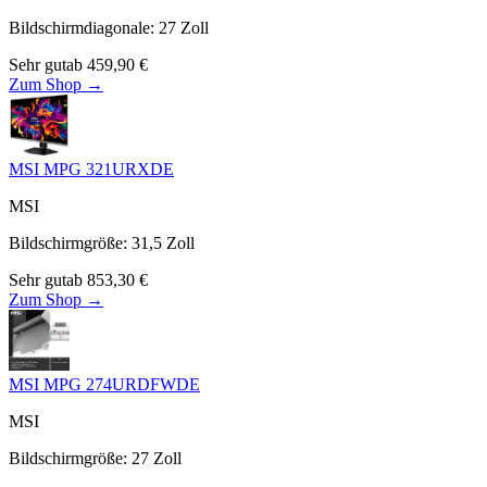
Bildschirmdiagonale
:
27
Zoll
Sehr gut
ab
459,90
€
Zum Shop →
MSI MPG 321URXDE
MSI
Bildschirmgröße
:
31,5
Zoll
Sehr gut
ab
853,30
€
Zum Shop →
MSI MPG 274URDFWDE
MSI
Bildschirmgröße
:
27
Zoll