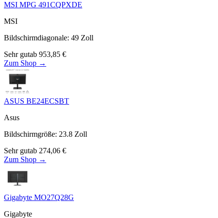
MSI MPG 491CQPXDE
MSI
Bildschirmdiagonale
:
49
Zoll
Sehr gut
ab
953,85
€
Zum Shop →
ASUS BE24ECSBT
Asus
Bildschirmgröße
:
23.8
Zoll
Sehr gut
ab
274,06
€
Zum Shop →
Gigabyte MO27Q28G
Gigabyte