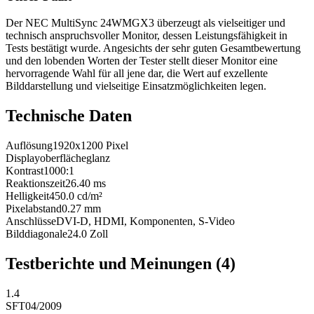
Der NEC MultiSync 24WMGX3 überzeugt als vielseitiger und
technisch anspruchsvoller Monitor, dessen Leistungsfähigkeit in
Tests bestätigt wurde. Angesichts der sehr guten Gesamtbewertung
und den lobenden Worten der Tester stellt dieser Monitor eine
hervorragende Wahl für all jene dar, die Wert auf exzellente
Bilddarstellung und vielseitige Einsatzmöglichkeiten legen.
Technische Daten
Auflösung
1920x1200
Pixel
Displayoberfläche
glanz
Kontrast
1000:1
Reaktionszeit
26.40
ms
Helligkeit
450.0
cd/m²
Pixelabstand
0.27
mm
Anschlüsse
DVI-D, HDMI, Komponenten, S-Video
Bilddiagonale
24.0
Zoll
Testberichte und Meinungen
(4)
1.4
SFT
04/2009