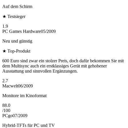
Auf dem Schirm
★
Testsieger
1.9
PC Games Hardware
05/2009
Neu und günstig
★
Top-Produkt
600 Euro sind zwar ein stolzer Preis, doch dafür bekommen Sie mit
dem Multisync auch ein erstklassiges Gerät mit gehobener
Ausstattung und sinnvollen Ergänzungen.
2.7
Macwelt
06/2009
Monitore im Kinoformat
88.0
/
100
PCgo
07/2009
Hybrid-TFTs für PC und TV