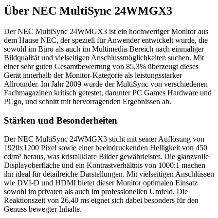
Über
NEC MultiSync 24WMGX3
Der NEC MultiSync 24WMGX3 ist ein hochwertiger Monitor aus
dem Hause NEC, der speziell für Anwender entwickelt wurde, die
sowohl im Büro als auch im Multimedia-Bereich nach einmaliger
Bildqualität und vielseitigen Anschlussmöglichkeiten suchen. Mit
einer sehr guten Gesamtbewertung von 85,3% überzeugt dieses
Gerät innerhalb der Monitor-Kategorie als leistungsstarker
Allrounder. Im Jahr 2009 wurde der MultiSync von verschiedenen
Fachmagazinen kritisch getestet, darunter PC Games Hardware und
PCgo, und schnitt mit hervorragenden Ergebnissen ab.
Stärken und Besonderheiten
Der NEC MultiSync 24WMGX3 sticht mit seiner Auflösung von
1920x1200 Pixel sowie einer beeindruckenden Helligkeit von 450
cd/m² heraus, was kristallklare Bilder gewährleistet. Die glanzvolle
Displayoberfläche und ein Kontrastverhältnis von 1000:1 machen
ihn ideal für detailreiche Darstellungen. Mit vielseitigen Anschlüssen
wie DVI-D und HDMI bietet dieser Monitor optimalen Einsatz
sowohl im privaten als auch im professionellen Umfeld. Die
Reaktionszeit von 26,40 ms eignet sich dabei besonders für den
Genuss bewegter Inhalte.