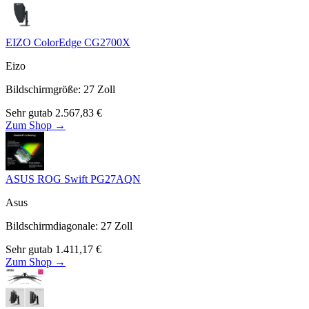
EIZO ColorEdge CG2700X
Eizo
Bildschirmgröße
:
27
Zoll
Sehr gut
ab
2.567,83
€
Zum Shop →
ASUS ROG Swift PG27AQN
Asus
Bildschirmdiagonale
:
27
Zoll
Sehr gut
ab
1.411,17
€
Zum Shop →