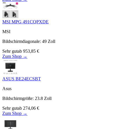
MSI MPG 491CQPXDE
MSI
Bildschirmdiagonale
:
49
Zoll
Sehr gut
ab
953,85
€
Zum Shop →
ASUS BE24ECSBT
Asus
Bildschirmgröße
:
23.8
Zoll
Sehr gut
ab
274,06
€
Zum Shop →