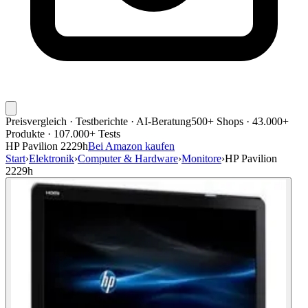
Preisvergleich · Testberichte · AI-Beratung
500+ Shops · 43.000+
Produkte · 107.000+ Tests
HP Pavilion 2229h
Bei Amazon kaufen
Start
›
Elektronik
›
Computer & Hardware
›
Monitore
›
HP Pavilion
2229h