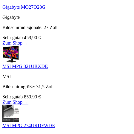
Gigabyte MO27Q28G
Gigabyte
Bildschirmdiagonale
:
27
Zoll
Sehr gut
ab
459,90
€
Zum Shop →
MSI MPG 321URXDE
MSI
Bildschirmgröße
:
31,5
Zoll
Sehr gut
ab
859,99
€
Zum Shop →
MSI MPG 274URDFWDE