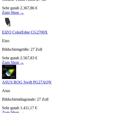
Sehr gut
ab
2.367,86
€
Zum Shop →
EIZO ColorEdge CG2700X
Eizo
Bildschirmgröße
:
27
Zoll
Sehr gut
ab
2.567,83
€
Zum Shop →
ASUS ROG Swift PG27AQN
Asus
Bildschirmdiagonale
:
27
Zoll
Sehr gut
ab
1.411,17
€
Zum Shop →