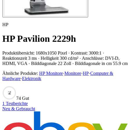
HP
HP Pavilion 2229h
Produktübersicht:
1680x1050 Pixel · Kontrast: 3000:1 ·
Reaktionszeit 3 ms · Helligkeit 300 cd/m² · Anschlüsse: DVI-D,
HDMI, VGA · Bilddiagonale 22 Zoll · Bilddiagonale in cm 55.9 cm
Ähnliche Produkte:
HP Monitore
·
Monitore
·
HP
·
Computer &
Hardware
·
Elektronik
74
74 Gut
1
Testberichte
Neu & Gebraucht