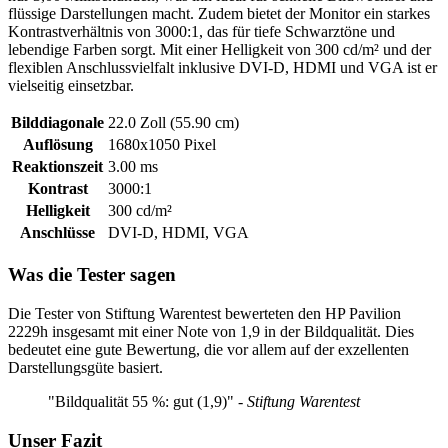
flüssige Darstellungen macht. Zudem bietet der Monitor ein starkes
Kontrastverhältnis von 3000:1, das für tiefe Schwarztöne und
lebendige Farben sorgt. Mit einer Helligkeit von 300 cd/m² und der
flexiblen Anschlussvielfalt inklusive DVI-D, HDMI und VGA ist er
vielseitig einsetzbar.
Bilddiagonale
22.0 Zoll (55.90 cm)
Auflösung
1680x1050 Pixel
Reaktionszeit
3.00 ms
Kontrast
3000:1
Helligkeit
300 cd/m²
Anschlüsse
DVI-D, HDMI, VGA
Was die Tester sagen
Die Tester von Stiftung Warentest bewerteten den HP Pavilion
2229h insgesamt mit einer Note von 1,9 in der Bildqualität. Dies
bedeutet eine gute Bewertung, die vor allem auf der exzellenten
Darstellungsgüte basiert.
"Bildqualität 55 %: gut (1,9)"
- Stiftung Warentest
Unser Fazit