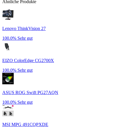
Ähnliche Produkte
Lenovo ThinkVision 27
100.0%
Sehr gut
EIZO ColorEdge CG2700X
100.0%
Sehr gut
ASUS ROG Swift PG27AQN
100.0%
Sehr gut
MSI MPG 491CQPXDE