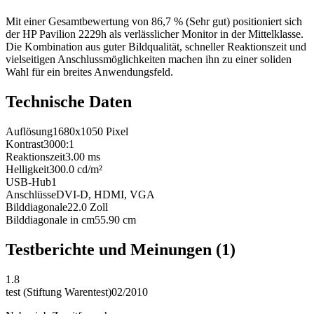
Mit einer Gesamtbewertung von 86,7 % (Sehr gut) positioniert sich
der HP Pavilion 2229h als verlässlicher Monitor in der Mittelklasse.
Die Kombination aus guter Bildqualität, schneller Reaktionszeit und
vielseitigen Anschlussmöglichkeiten machen ihn zu einer soliden
Wahl für ein breites Anwendungsfeld.
Technische Daten
Auflösung
1680x1050
Pixel
Kontrast
3000:1
Reaktionszeit
3.00
ms
Helligkeit
300.0
cd/m²
USB-Hub
1
Anschlüsse
DVI-D, HDMI, VGA
Bilddiagonale
22.0
Zoll
Bilddiagonale in cm
55.90
cm
Testberichte und Meinungen
(1)
1.8
test (Stiftung Warentest)
02/2010