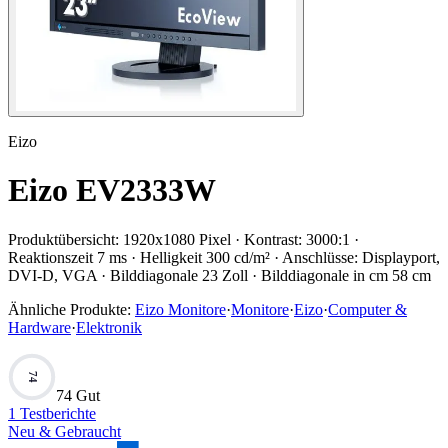
Eizo
Eizo EV2333W
Produktübersicht:
1920x1080 Pixel · Kontrast: 3000:1 ·
Reaktionszeit 7 ms · Helligkeit 300 cd/m² · Anschlüsse: Displayport,
DVI-D, VGA · Bilddiagonale 23 Zoll · Bilddiagonale in cm 58 cm
Ähnliche Produkte:
Eizo Monitore
·
Monitore
·
Eizo
·
Computer &
Hardware
·
Elektronik
74
74 Gut
1
Testberichte
Neu & Gebraucht