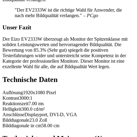
"Der EV2333W ist die richtige Wahl für Anwender, die
nach mehr Bildqualität verlangen."
– PCgo
Unser Fazit
Der Eizo EV2333W überzeugt als Monitor der Spitzenklasse mit
soliden Leistungswerten und hervorragender Bildqualität. Die
Bewertung von 85.3% (Sehr gut) spiegelt die positiven
Testerfahrungen wider und unterstreicht seine Kompetenz in der
Kategorie der professionellen Monitore. Dieser Monitor ist eine
exzellente Wahl für alle, die auf Bildqualität Wert legen.
Technische Daten
Auflösung
1920x1080
Pixel
Kontrast
3000:1
Reaktionszeit
7.00
ms
Helligkeit
300.0
cd/m²
Anschlüsse
Displayport, DVI-D, VGA
Bilddiagonale
23.0
Zoll
Bilddiagonale in cm
58.00
cm