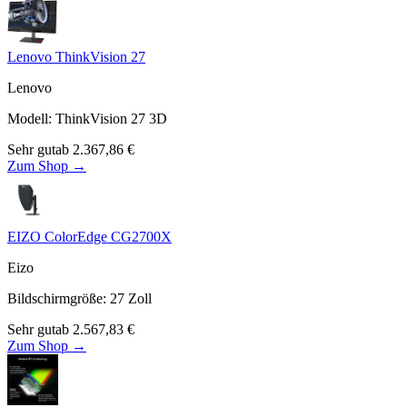
Lenovo ThinkVision 27
Lenovo
Modell
:
ThinkVision 27 3D
Sehr gut
ab
2.367,86
€
Zum Shop →
EIZO ColorEdge CG2700X
Eizo
Bildschirmgröße
:
27
Zoll
Sehr gut
ab
2.567,83
€
Zum Shop →