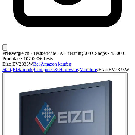
Preisvergleich · Testberichte · AI-Beratung
500+ Shops · 43.000+
Produkte · 107.000+ Tests
Eizo EV2333W
Bei Amazon kaufen
Start
›
Elektronik
›
Computer & Hardware
›
Monitore
›
Eizo EV2333W