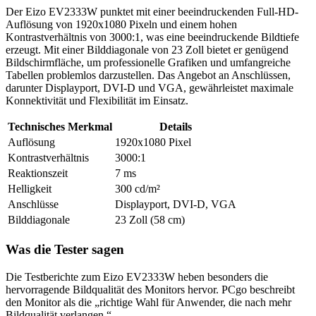
Der Eizo EV2333W punktet mit einer beeindruckenden Full-HD-
Auflösung von 1920x1080 Pixeln und einem hohen
Kontrastverhältnis von 3000:1, was eine beeindruckende Bildtiefe
erzeugt. Mit einer Bilddiagonale von 23 Zoll bietet er genügend
Bildschirmfläche, um professionelle Grafiken und umfangreiche
Tabellen problemlos darzustellen. Das Angebot an Anschlüssen,
darunter Displayport, DVI-D und VGA, gewährleistet maximale
Konnektivität und Flexibilität im Einsatz.
Technisches Merkmal
Details
Auflösung
1920x1080 Pixel
Kontrastverhältnis
3000:1
Reaktionszeit
7 ms
Helligkeit
300 cd/m²
Anschlüsse
Displayport, DVI-D, VGA
Bilddiagonale
23 Zoll (58 cm)
Was die Tester sagen
Die Testberichte zum Eizo EV2333W heben besonders die
hervorragende Bildqualität des Monitors hervor. PCgo beschreibt
den Monitor als die „richtige Wahl für Anwender, die nach mehr
Bildqualität verlangen.“