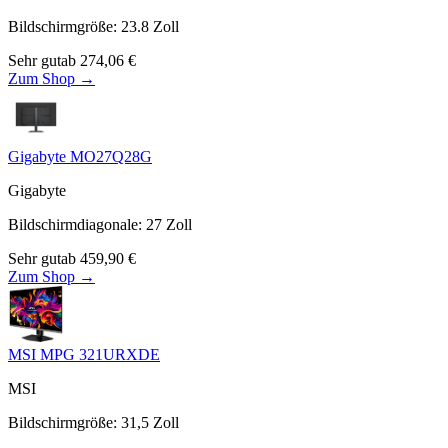
Bildschirmgröße
:
23.8
Zoll
Sehr gut
ab
274,06
€
Zum Shop →
Gigabyte MO27Q28G
Gigabyte
Bildschirmdiagonale
:
27
Zoll
Sehr gut
ab
459,90
€
Zum Shop →
MSI MPG 321URXDE
MSI
Bildschirmgröße
:
31,5
Zoll