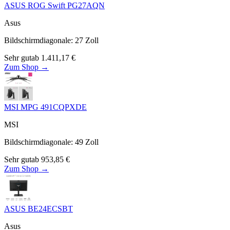
ASUS ROG Swift PG27AQN
Asus
Bildschirmdiagonale
:
27
Zoll
Sehr gut
ab
1.411,17
€
Zum Shop →
MSI MPG 491CQPXDE
MSI
Bildschirmdiagonale
:
49
Zoll
Sehr gut
ab
953,85
€
Zum Shop →
ASUS BE24ECSBT
Asus