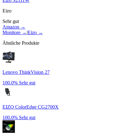
Eizo S2111W
Eizo
Sehr gut
Amazon →
Monitore
→
|
Eizo
→
Ähnliche Produkte
Lenovo ThinkVision 27
100.0%
Sehr gut
EIZO ColorEdge CG2700X
100.0%
Sehr gut