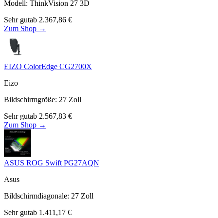
Modell
:
ThinkVision 27 3D
Sehr gut
ab
2.367,86
€
Zum Shop →
EIZO ColorEdge CG2700X
Eizo
Bildschirmgröße
:
27
Zoll
Sehr gut
ab
2.567,83
€
Zum Shop →
ASUS ROG Swift PG27AQN
Asus
Bildschirmdiagonale
:
27
Zoll
Sehr gut
ab
1.411,17
€