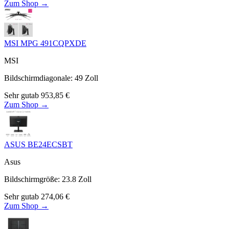
Zum Shop →
MSI MPG 491CQPXDE
MSI
Bildschirmdiagonale
:
49
Zoll
Sehr gut
ab
953,85
€
Zum Shop →
ASUS BE24ECSBT
Asus
Bildschirmgröße
:
23.8
Zoll
Sehr gut
ab
274,06
€
Zum Shop →