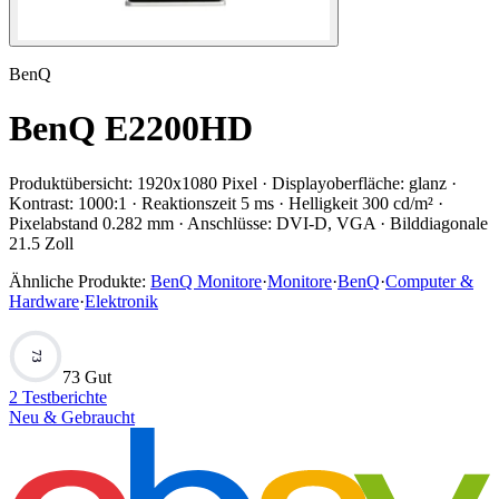
BenQ
BenQ E2200HD
Produktübersicht:
1920x1080 Pixel · Displayoberfläche: glanz ·
Kontrast: 1000:1 · Reaktionszeit 5 ms · Helligkeit 300 cd/m² ·
Pixelabstand 0.282 mm · Anschlüsse: DVI-D, VGA · Bilddiagonale
21.5 Zoll
Ähnliche Produkte:
BenQ Monitore
·
Monitore
·
BenQ
·
Computer &
Hardware
·
Elektronik
73
73 Gut
2
Testberichte
Neu & Gebraucht