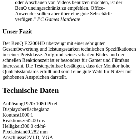
oder Anschauen von Videos benutzen möchten, ist der
BenQ uneingeschränkt zu empfehlen. Office-
Anwender sollten aber über eine gute Sehschärfe
verfügen."
PC Games Hardware
Unser Fazit
Der BenQ E2200HD überzeugt mit einer sehr guten
Gesamtbewertung und leistungsstarken technischen Spezifikationen
in seiner Preisklasse. Aufgrund seines scharfen Bildes und der
schnellen Reaktionszeit ist er besonders für Gamer und Filmfans
interessant. Die Testergebnisse bestätigen, dass der Monitor hohe
Qualitätsstandards erfüllt und somit eine gute Wahl für Nutzer mit
gehobenen Ansprüchen darstellt.
Technische Daten
Auflösung
1920x1080
Pixel
Displayoberfläche
glanz
Kontrast
1000:1
Reaktionszeit
5.00
ms
Helligkeit
300.0
cd/m²
Pixelabstand
0.282
mm
Anschlüsse
DVI-D, VGA