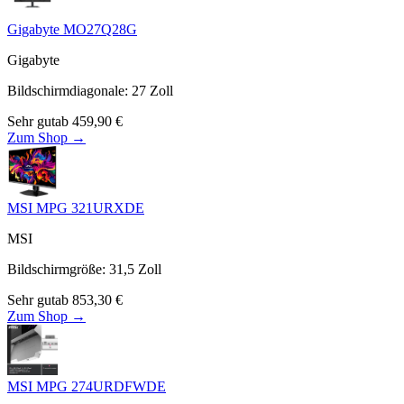
Gigabyte MO27Q28G
Gigabyte
Bildschirmdiagonale
:
27
Zoll
Sehr gut
ab
459,90
€
Zum Shop →
MSI MPG 321URXDE
MSI
Bildschirmgröße
:
31,5
Zoll
Sehr gut
ab
853,30
€
Zum Shop →
MSI MPG 274URDFWDE