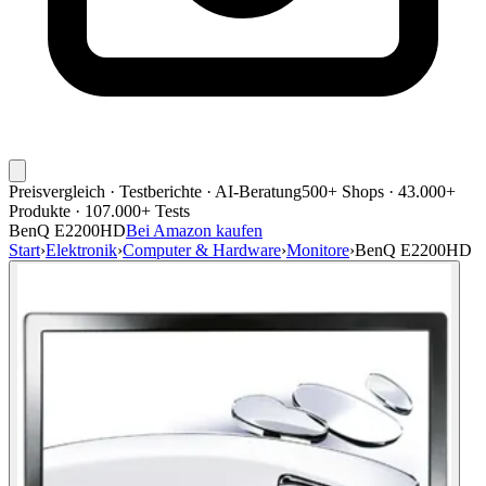
Preisvergleich · Testberichte · AI-Beratung
500+ Shops · 43.000+
Produkte · 107.000+ Tests
BenQ E2200HD
Bei Amazon kaufen
Start
›
Elektronik
›
Computer & Hardware
›
Monitore
›
BenQ E2200HD