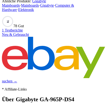
Ähnliche Produkte:
Gigabyte
Mainboards
·
Mainboards
·
Gigabyte
·
Computer &
Hardware
·
Elektronik
78
78 Gut
1
Testberichte
Neu & Gebraucht
suchen →
* Affiliate-Links
Über
Gigabyte GA-965P-DS4