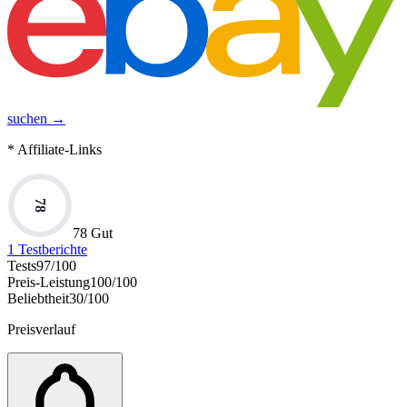
suchen →
* Affiliate-Links
78
78 Gut
1
Testberichte
Tests
97
/100
Preis-Leistung
100
/100
Beliebtheit
30
/100
Preisverlauf