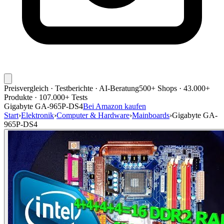
Preisvergleich · Testberichte · AI-Beratung
500+ Shops · 43.000+
Produkte · 107.000+ Tests
Gigabyte GA-965P-DS4
Bei Amazon kaufen
Start
›
Elektronik
›
Computer & Hardware
›
Mainboards
›
Gigabyte GA-
965P-DS4