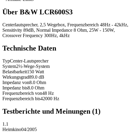
Über
B&W LCR600S3
Centerlautsprecher, 2,5 Wegebox, Frequenzbereich 48Hz - 42kHz,
Sensitivity 89dB, Normal Impedance 8 Ohm, 25W - 150W,
Crossover Frequency 300Hz, 4kHz
Technische Daten
Typ
Center-Lautsprecher
System
2½-Wege-System
Belastbarkeit
150
Watt
Wirkungsgrad
89.0
dB
Impedanz von
8.0
Ohm
Impedanz bis
8.0
Ohm
Frequenzbereich von
48
Hz
Frequenzbereich bis
42000
Hz
Testberichte und Meinungen
(1)
1.1
Heimkino
04/2005