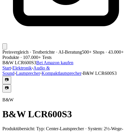
Preisvergleich · Testberichte · AI-Beratung
500+ Shops · 43.000+
Produkte · 107.000+ Tests
B&W LCR600S3
Bei Amazon kaufen
Start
›
Elektronik
›
Audio &
Sound
›
Lautsprecher
›
Kompaktlautsprecher
›
B&W LCR600S3
📷
📷
B&W
B&W LCR600S3
Produktübersicht:
Typ: Center-Lautsprecher · System: 2½-Wege-