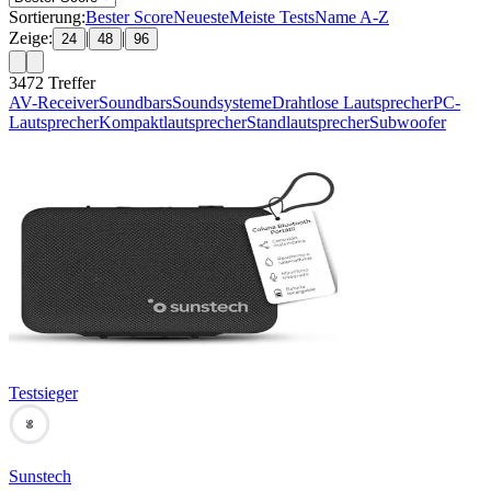
Sortierung:
Bester Score
Neueste
Meiste Tests
Name A-Z
Zeige:
|
|
24
48
96
3472
Treffer
AV-Receiver
Soundbars
Soundsysteme
Drahtlose Lautsprecher
PC-
Lautsprecher
Kompaktlautsprecher
Standlautsprecher
Subwoofer
Testsieger
90
Sunstech