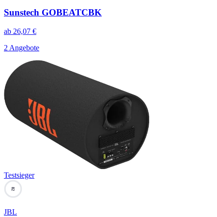
Sunstech GOBEATCBK
ab
26,07
€
2 Angebote
Testsieger
82
JBL