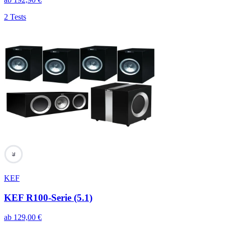
2 Tests
79
KEF
KEF R100-Serie (5.1)
ab
129,00
€