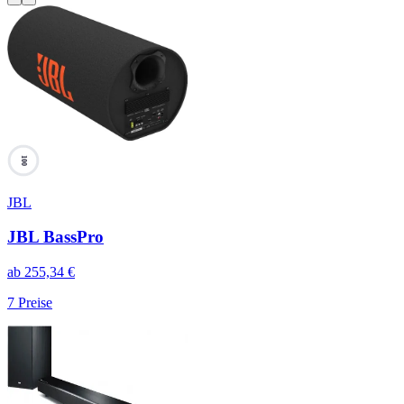
100
JBL
JBL BassPro
ab
255,34
€
7
Preise