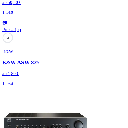
ab
59,50
€
1 Test
📷
Preis-Tipp
79
B&W
B&W ASW 825
ab
1,89
€
1 Test