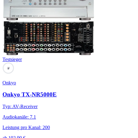
Testsieger
79
Onkyo
Onkyo TX-NR5000E
Typ
:
AV-Receiver
Audiokanäle
:
7.1
Leistung pro Kanal
:
200
ab
192,90
€