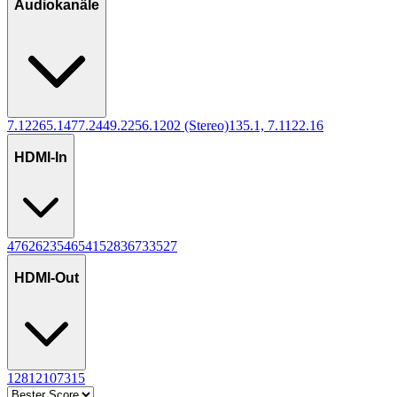
Audiokanäle
7.1
226
5.1
47
7.2
44
9.2
25
6.1
20
2 (Stereo)
13
5.1, 7.1
12
2.1
6
HDMI-In
4
76
2
62
3
54
6
54
1
52
8
36
7
33
5
27
HDMI-Out
1
281
2
107
3
15