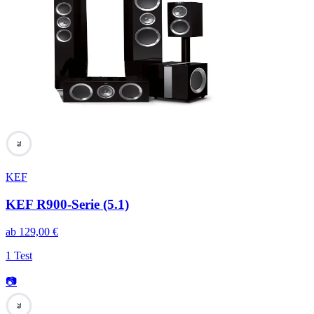
79
KEF
KEF R900-Serie (5.1)
ab
129,00
€
1 Test
📷
79