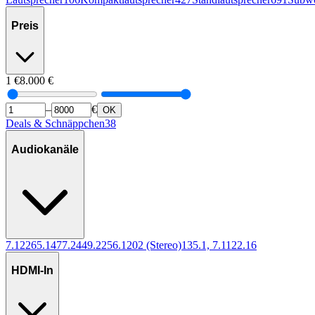
Preis
1
€
8.000
€
–
€
OK
Deals & Schnäppchen
38
Audiokanäle
7.1
226
5.1
47
7.2
44
9.2
25
6.1
20
2 (Stereo)
13
5.1, 7.1
12
2.1
6
HDMI-In