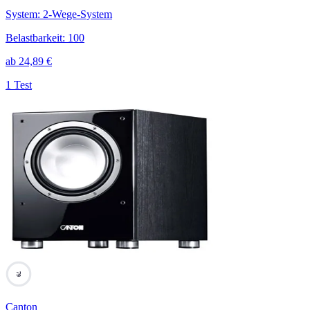
System
:
2-Wege-System
Belastbarkeit
:
100
ab
24,89
€
1 Test
79
Canton