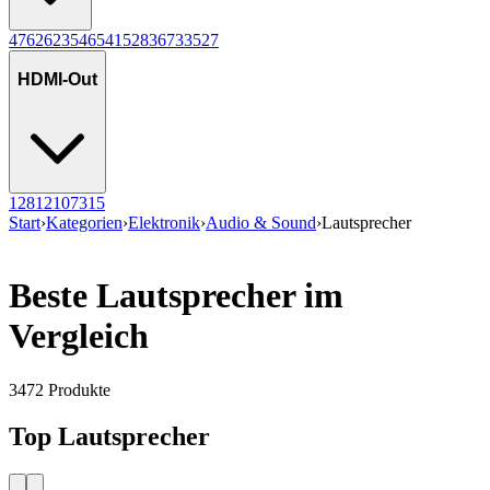
4
76
2
62
3
54
6
54
1
52
8
36
7
33
5
27
HDMI-Out
1
281
2
107
3
15
Start
›
Kategorien
›
Elektronik
›
Audio & Sound
›
Lautsprecher
Beste Lautsprecher im
Vergleich
3472
Produkte
Top Lautsprecher