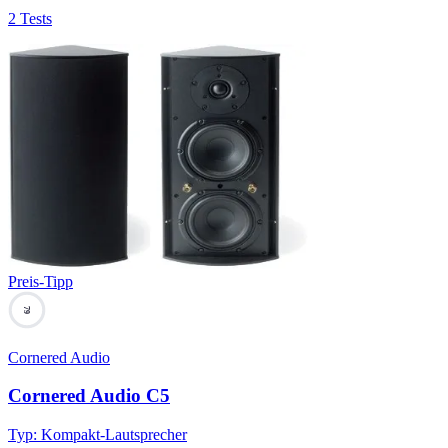
2 Tests
Preis-Tipp
79
Cornered Audio
Cornered Audio C5
Typ
:
Kompakt-Lautsprecher