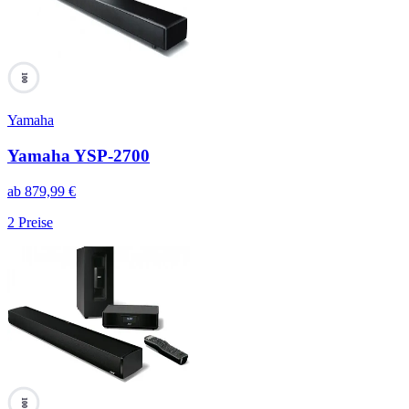
100
Yamaha
Yamaha YSP-2700
ab
879,99
€
2
Preise
100