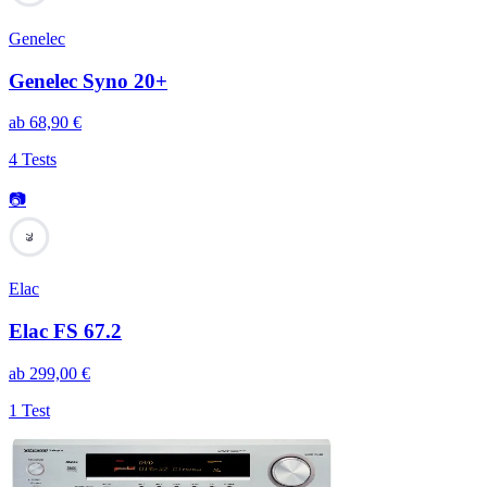
Genelec
Genelec Syno 20+
ab
68,90
€
4 Tests
📷
79
Elac
Elac FS 67.2
ab
299,00
€
1 Test