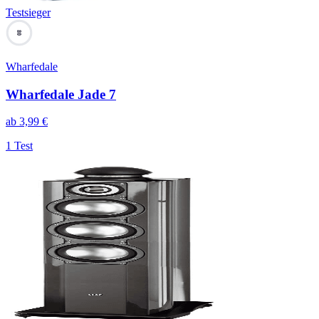
Testsieger
80
Wharfedale
Wharfedale Jade 7
ab
3,99
€
1 Test