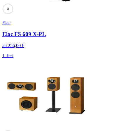
79
Elac
Elac FS 609 X-PL
ab
256,00
€
1 Test