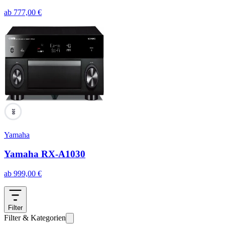
ab
777,00
€
100
Yamaha
Yamaha RX-A1030
ab
999,00
€
Filter
Filter & Kategorien