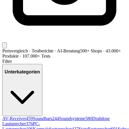
Preisvergleich · Testberichte · AI-Beratung
500+ Shops · 43.000+
Produkte · 107.000+ Tests
Filter
Unterkategorien
AV-Receiver
459
Soundbars
244
Soundsysteme
580
Drahtlose
Lautsprecher
376
PC-
Lautsprecher
106
Kompaktlautsprecher
427
Standlautsprecher
691
Subwo