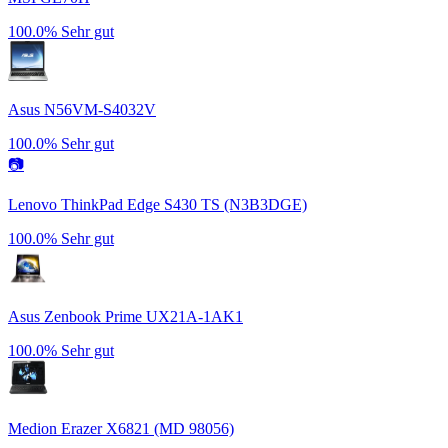
100.0%
Sehr gut
Asus N56VM-S4032V
100.0%
Sehr gut
📷
Lenovo ThinkPad Edge S430 TS (N3B3DGE)
100.0%
Sehr gut
Asus Zenbook Prime UX21A-1AK1
100.0%
Sehr gut
Medion Erazer X6821 (MD 98056)