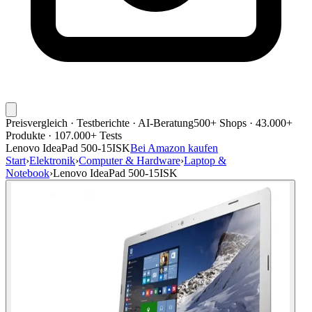
Preisvergleich · Testberichte · AI-Beratung
500+ Shops · 43.000+
Produkte · 107.000+ Tests
Lenovo IdeaPad 500-15ISK
Bei Amazon kaufen
Start
›
Elektronik
›
Computer & Hardware
›
Laptop &
Notebook
›
Lenovo IdeaPad 500-15ISK