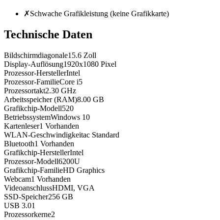
✗
Schwache Grafikleistung (keine Grafikkarte)
Technische Daten
Bildschirmdiagonale
15.6
Zoll
Display-Auflösung
1920x1080
Pixel
Prozessor-Hersteller
Intel
Prozessor-Familie
Core i5
Prozessortakt
2.30
GHz
Arbeitsspeicher (RAM)
8.00
GB
Grafikchip-Modell
520
Betriebssystem
Windows 10
Kartenleser
1
Vorhanden
WLAN-Geschwindigkeit
ac
Standard
Bluetooth
1
Vorhanden
Grafikchip-Hersteller
Intel
Prozessor-Modell
6200U
Grafikchip-Familie
HD Graphics
Webcam
1
Vorhanden
Videoanschluss
HDMI, VGA
SSD-Speicher
256
GB
USB 3.0
1
Prozessorkerne
2