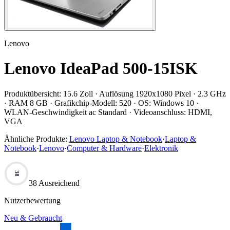
Lenovo
Lenovo IdeaPad 500-15ISK
Produktübersicht:
15.6 Zoll · Auflösung 1920x1080 Pixel · 2.3 GHz
· RAM 8 GB · Grafikchip-Modell: 520 · OS: Windows 10 ·
WLAN-Geschwindigkeit ac Standard · Videoanschluss: HDMI,
VGA
Ähnliche Produkte:
Lenovo Laptop & Notebook
·
Laptop &
Notebook
·
Lenovo
·
Computer & Hardware
·
Elektronik
38
38 Ausreichend
Nutzerbewertung
Neu & Gebraucht